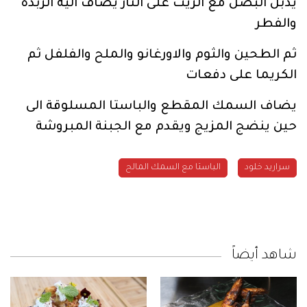
يذبل البصل مع الزيت على النار يضاف اليه الزبدة
والفطر
ثم الطحين والثوم والاورغانو والملح والفلفل ثم
الكريما على دفعات
يضاف السمك المقطع والباستا المسلوقة الى
حين ينضج المزيج ويقدم مع الجبنة المبروشة
سراريد خلود
الباستا مع السمك المالح
شاهد أيضاً