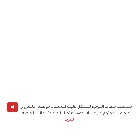
✖
نستخدم ملفات الكوكيز لنسهل عليك استخدام موقعنا الإلكتروني
ونكيف المحتوى والإعلانات وفقا لمتطلباتك واحتياجاتك الخاصة
المزيد