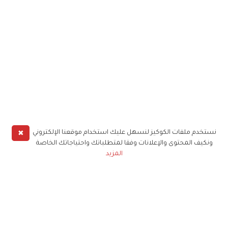
✖
نستخدم ملفات الكوكيز لنسهل عليك استخدام موقعنا الإلكتروني
ونكيف المحتوى والإعلانات وفقا لمتطلباتك واحتياجاتك الخاصة
المزيد
حملوا تطبيق
زهرة الخليج