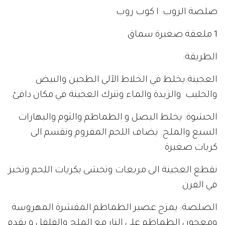
صلصة الروب: ا كوب روب
1 ملعقة صغيرة سماق
الطريقة:
العجينة:يخلط في الخلاط الآلي الطحين والبيض
والحليب والزبدة والماء وتترك العجينة في مكان دافئ.
الحشوة: يخلط البصل و الطماطم والثوم والبهارات
السبع والملح. يضاف اللحم المفروم وتقسم الى
كريات صغيرة
نقطع العجينة الى مربعات وتحشى بكريات اللحم وتخبز
في الفرن
الصلصة: يمزج عصير الطماطم المقشرة المهروسة
ومعجون الطماطم على النار مع الملح والفلفل و يقدم