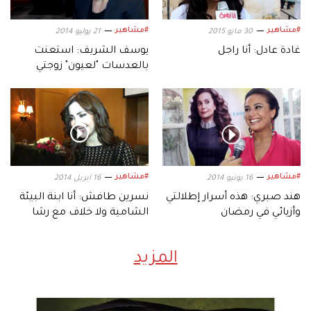
#مشاهير
#مشاهير
30 مايو 2015
21 يوليو 2014
غادة عادل: أنا راجل
يوسف الشريف: استعنت
بالعدسات "لعيون" زوجتي
#مشاهير
#مشاهير
16 يونيو 2014
16 ابريل 2014
هند صبري: هذه أسرار إطلالتي
نسرين طافش: أنا ابنة البيئة
وأزيائي في رمضان
الشامية ولا خلاف مع رشا
شربتجي
المزيد