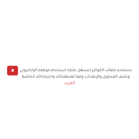
✖
نستخدم ملفات الكوكيز لنسهل عليك استخدام موقعنا الإلكتروني
ونكيف المحتوى والإعلانات وفقا لمتطلباتك واحتياجاتك الخاصة
المزيد
حملوا تطبيق
زهرة الخليج