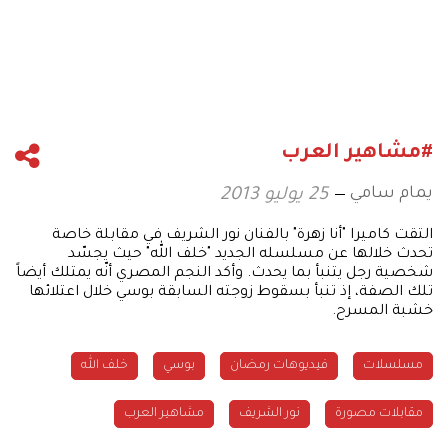
#مشاهير العرب
يمام سامي
25 يوليو 2013
التقت كاميرا "أنا زهرة" بالفنان نور الشريف في مقابلة خاصة
تحدث خلالها عن مسلسله الجديد "خلف الله" حيث يجسّد
شخصية رجل يتنبأ بما يحدث. وأكد النجم المصري أنّه يمتلك أيضاً
تلك الصفة، إذ تنبأ بسقوط زوجته السابقة بوسي خلال اعتلائها
خشبة المسرح.
مسلسلات
فيديوهات رمضان
بوسي
خلف الله
مقابلات مصورة
نور الشريف
مشاهير العرب