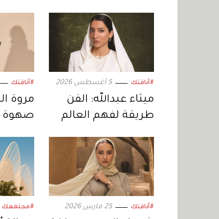
5 أغسطس 2026
#أناقتك
#أناقتك
ميثاء عبدالله: الفن
مروة ال
طريقة لفهم العالم
صهوة ا
«برادا»
25 مارس 2026
#أناقتك
#مجتمعك