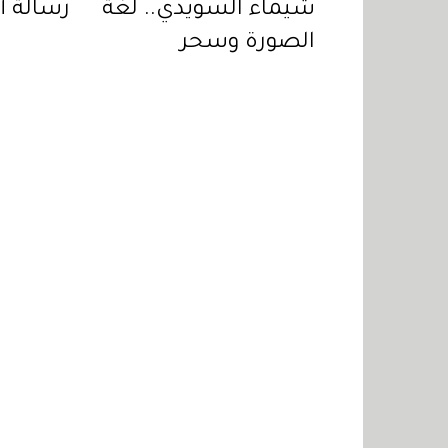
شيماء السويدي.. لغة
رسالة أ
الصورة وسحر
"شوميه"