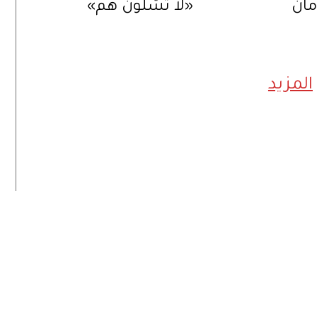
مان
«لا تشلون هم»
المزيد