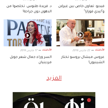
فيديو: تعاون خاص بين غيرلان
د. فريدة طنوس: تخلصوا من
و"ليدي فوزازا"
الدهون دون جراحة!
#أناقتك
#أناقتك
22 مارس 2016
17 مارس 2016
عروس ميشال بروسو تختار
السر وراء جمال شعر جويل
الشينيون!
مردينيان
المزيد