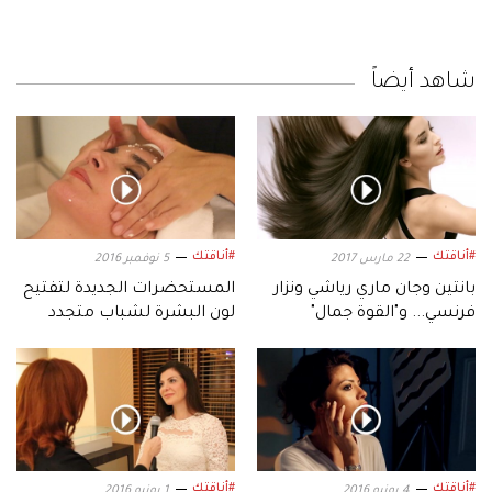
شاهد أيضاً
#أناقتك
#أناقتك
22 مارس 2017
5 نوفمبر 2016
بانتين وجان ماري رياشي ونزار
المستحضرات الجديدة لتفتيح
فرنسي... و"القوة جمال"
لون البشرة لشباب متجدد
وإشراقة دائمة!
#أناقتك
#أناقتك
4 يونيو 2016
1 يونيو 2016