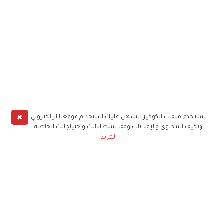
✖
نستخدم ملفات الكوكيز لنسهل عليك استخدام موقعنا الإلكتروني
ونكيف المحتوى والإعلانات وفقا لمتطلباتك واحتياجاتك الخاصة
المزيد
حملوا تطبيق
زهرة الخليج