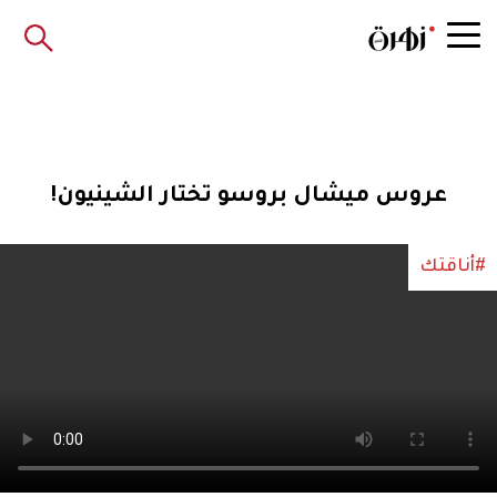
عروس ميشال بروسو تختار الشينيون!
#أناقتك