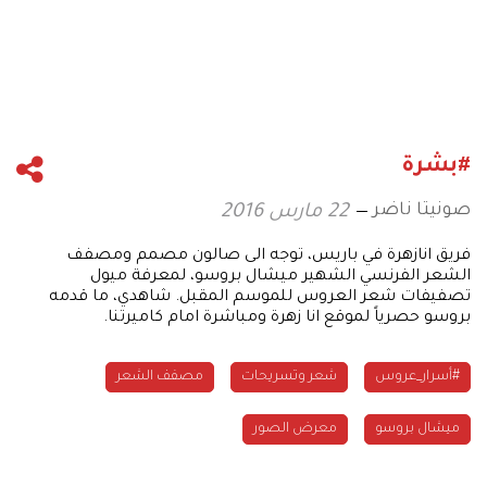
#بشرة
صونيتا ناضر
22 مارس 2016
فريق انازهرة في باريس، توجه الى صالون مصمم ومصفف
الشعر الفرنسي الشهير ميشال بروسو، لمعرفة ميول
تصفيفات شعر العروس للموسم المقبل. شاهدي، ما قدمه
بروسو حصرياً لموقع انا زهرة ومباشرة امام كاميرتنا.
#أسرار_عروس
شعر وتسريحات
مصفف الشعر
ميشال بروسو
معرض الصور