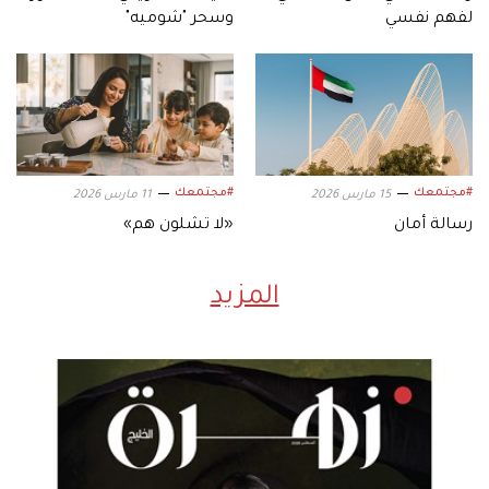
لفهم نفسي
وسحر "شوميه"
#مجتمعك
#مجتمعك
15 مارس 2026
11 مارس 2026
رسالة أمان
«لا تشلون هم»
المزيد