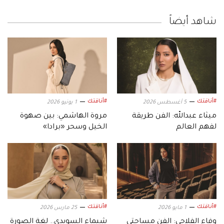
شاهد أيضاً
#أناقتك
#أناقتك
5 أغسطس 2026
1 يونيو 2026
ميثاء عبدالله: الفن طريقة
مروة الهاشمي: بين صهوة
لفهم العالم
الخيل وسحر «برادا»
#أناقتك
#أناقتك
1 مايو 2026
25 مارس 2026
وفاء الفلاحي: الفن مساحتي
شيماء السويدي.. لغة الصورة