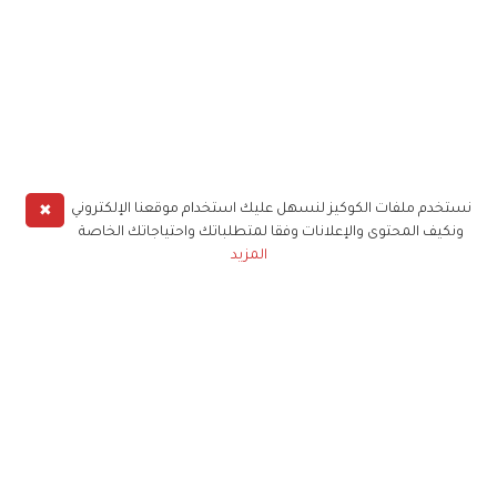
✖
نستخدم ملفات الكوكيز لنسهل عليك استخدام موقعنا الإلكتروني
ونكيف المحتوى والإعلانات وفقا لمتطلباتك واحتياجاتك الخاصة
المزيد
حملوا تطبيق
زهرة الخليج