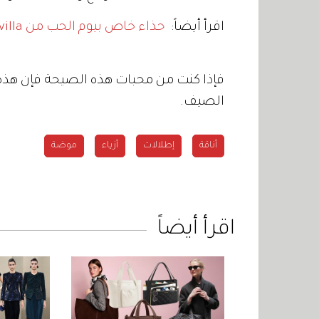
اقرأ أيضاً:
حذاء خاص بيوم الحب من René Caovilla
فإذا كنت من محبات هذه الصيحة فإن هذه
الصيف.
أناقة
إطلالات
أزياء
موضة
اقرأ أيضاً