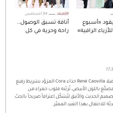
04 أغسطس
#أناقتك
يقود «أسبوع
أناقة تسبق الوصول..
أزياء الراقية»
راحة وحرية في كل
تفصيلة
بمناسبة يوم الحب، تطرح علامة رينيه كاوفيلا René Caovilla حذاء Cora المزوّد بشريط رفيع
ع باللون الأبيض، تُزيّنه قلوب حمراء من
صميم الحديث والأنيق ليُشكّل اعترافاً صريحاً بالحبّ
ة للاحتفال بهذا العيد المميّز.