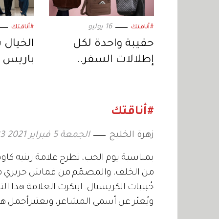
16 يوليو
#أناقتك
#أناقتك
حقيبة واحدة لكل
الخيال 
إطلالات السفر..
باريس لل
«التوت» تتصدر موضة
صيف 2026
#أناقتك
زهرة الخليج
الجمعة 5 فبراير 2021 17:33
من الخلف، والمصمّم من قماش حريري مضلّ
حُبيبات الكريستال. ابتكرت العلامة هذا الت
ويُعبّر عن أسمى المشاعر، ويعتبرأجمل هديّ