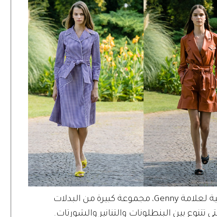
تعرض سارة كافازا فاكيني، المديرة الإبداعية لعلامة Genny، مجموعة كبيرة من البدلات