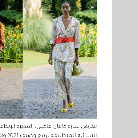
النسائية المتطابقة لربيع وصيف 2021 والتي تتنوع بين البنطلونات والتنانير والشورتات.