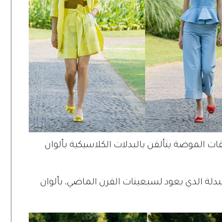
ت الموضة يتألقن بالبدلات الكلاسيكية بألوان
، تعيد علامة GENNY اتجاه البدلة الذي يعود لسبعينات القرن الماضي، بألوان