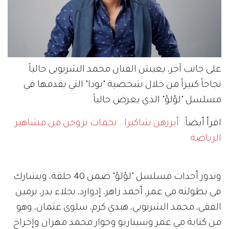
على جانب آخر، يعيش الفنان محمد الشرنوبى حالياً
نجاحاً كبيراً من خلال شخصية "بودا" التي يقدمها في
مسلسل "لؤلؤ" الذي يعرض حالياً.
اقرأ أيضاً:
أبرزهن شاكيرا.. نجمات تزوجن من مشاهير
الرياضة
وتدور أحداث مسلسل "لؤلؤ" ضمن 40 حلقة، ويشارك
فى بطولته مي عمر، أحمد زاهر، إدوارد، نجلاء بدر، نرمين
الفقي، محمد الشرنوبي، هيدي كرم، سلوى عثمان، وهو
من كتابة مي عمر وسيناريو وحوار محمد مهران وإخراج