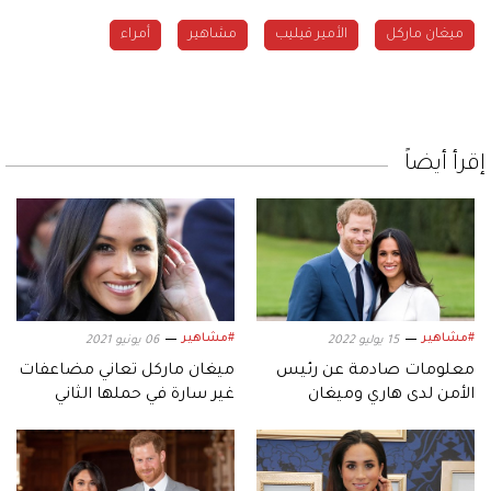
ميغان ماركل
الأمير فيليب
مشاهير
أمراء
إقرأ أيضاً
#مشاهير
#مشاهير
15 يوليو 2022
06 يونيو 2021
معلومات صادمة عن رئيس
ميغان ماركل تعاني مضاعفات
الأمن لدى هاري وميغان
غير سارة في حملها الثاني