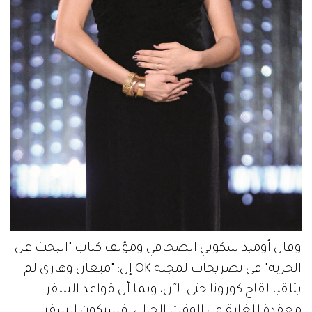
وقال أوميد سكوبي الصحافي ومؤلف كتاب "البحث عن
الحرية" في تصريحات لمجلة OK إن: "ميغان وهاري لم
يتلقيا لقاح كورونا حتى الآن، وبما أن قواعد السفر
معقدة للغاية في الوقت الحالي، فسيكون السفر