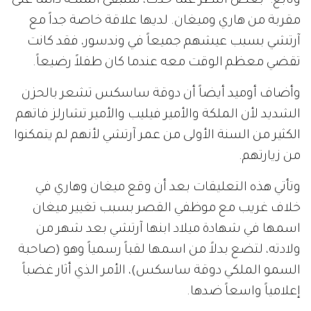
وتابع: "بغض النظر عما حدث، ستبقى الملكة دائماً على
مقربة من هاري وميغان. لديها علاقة خاصة جداً مع
آرتشي بسبب عيشهم جميعاً في وندسور، فقد كانت
تقضي معظم الوقت معه عندما كان طفلاً رضيعاً.
وأضاف أوميد أيضاً أن دوقة ساسكس تشعر بالحزن
الشديد لأن الملكة والأمير فيليب والأمير تشارلز فاتهم
الكثير من السنة الأولى من عمر آرتشي لأنهم لم يتمكنوا
من زيارتهم.
وتأتي هذه التعليقات بعد أن وقع ميغان وهاري في
خلاف غريب مع موظفي القصر بسبب تغيير ميغان
اسمها في شهادة ميلاد ابنها آرتشي بعد شهر من
ولادته، لتضع بدلاً من اسمها لقباً رسمياً وهو (صاحبة
السمو الملكي دوقة ساسكس)، الأمر الذي أثار غضباً
إعلامياً واسعاً ضدها.