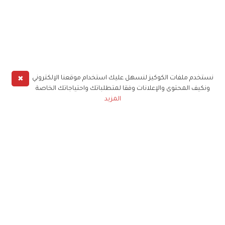
✖
نستخدم ملفات الكوكيز لنسهل عليك استخدام موقعنا الإلكتروني
ونكيف المحتوى والإعلانات وفقا لمتطلباتك واحتياجاتك الخاصة
المزيد
حملوا تطبيق
زهرة الخليج