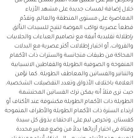
وتحرص ليم على تطبيق هذه القيم بشكل عملي من
خلال إضافة لمسات جديدة على مشهد الأزياء
المعاصرة على مستوى المنطقة والعالم، وتقدّم
قطعاً عصرية تواكب الموضة لتتيح للسيدات التألق
بإطلالة تقليدية أنيقة مع تصاميم العباءات والجلابيات
والفروات، أو اختيار إطلالات أكثر عصرية مع البدلات
المحاكة من طبقات متجانسة والسترات ذات الأكمام
المنفوخة و الصوفية الطويلة والقفاطين الانسيابية
والتنانير والفساتين والمعاطف الطويلة. كما تؤمن
العلامة باختلاف الأذواق وتعدد التفضيلات الشخصية،
حيث ترى مثلاً أنه يمكن ترك الفساتين المحتشمة
الطويلة ذات الأكمام الطويلة مكشوفة عند الأكتاف أو
ارتداء السترة ذات الأكمام الطويلة والأطراف المتموجة
كفستان. وتحرص ليم على الاحتفاء بذوق كل سيدة
وفتاة في اختيار أزيائها بدلاً من وضع معايير محددة