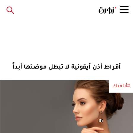
أقراط أذن أيقونية لا تبطل موضتها أبداً
#أناقتك