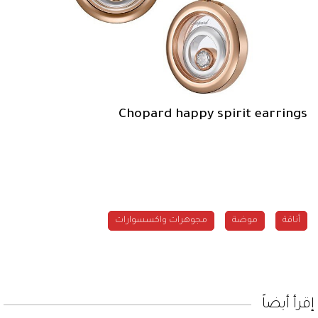
Chopard happy spirit earrings
أناقة
موضة
مجوهرات واكسسوارات
إقرأ أيضاً