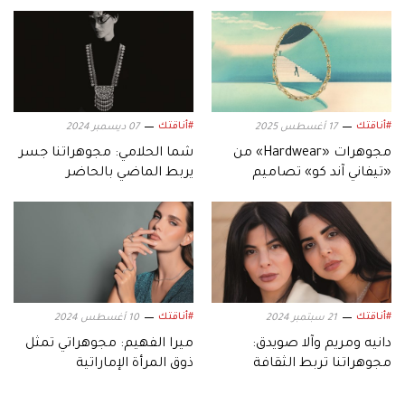
#أناقتك
#أناقتك
17 أغسطس 2025
07 ديسمبر 2024
مجوهرات «Hardwear» من
شما الحلامي: مجوهراتنا جسر
«تيفاني آند كو» تصاميم
يربط الماضي بالحاضر
منحوتة تترجم حضور المرأة
#أناقتك
#أناقتك
21 سبتمبر 2024
10 أغسطس 2024
دانيه ومريم وآلا صويدق:
ميرا الفهيم: مجوهراتي تمثل
مجوهراتنا تربط الثقافة
ذوق المرأة الإماراتية
والتراث بالحداثة