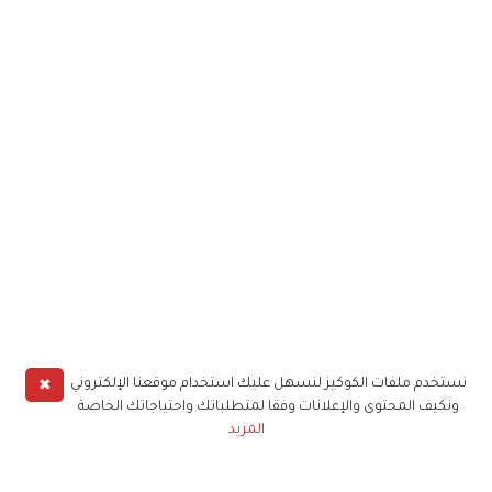
✖
نستخدم ملفات الكوكيز لنسهل عليك استخدام موقعنا الإلكتروني
ونكيف المحتوى والإعلانات وفقا لمتطلباتك واحتياجاتك الخاصة
المزيد