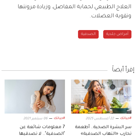
العلاج الطبيعي لحماية المفاصل، وزيادة مرونتها
وتقوية العضلات.
أمراض جلدية
الصدفية
إقرأ أيضاً
#حياتك
#حياتك
22 أغسطس 2025
06 سبتمبر 2021
سر البشرة الصحية.. أطعمة
7 معلومات شائعة عن
تحارب «التهاب الصدفية»
"الصدفية".. لا تصدقيها