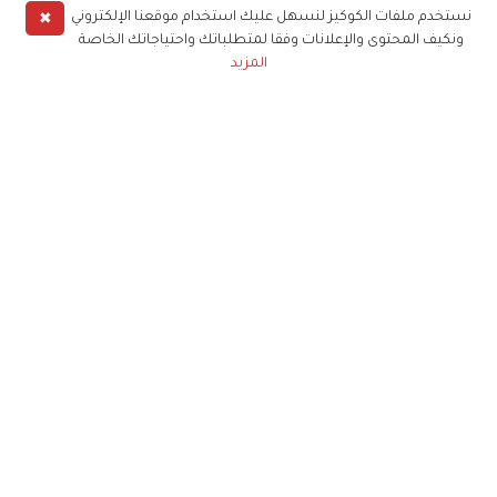
✖
نستخدم ملفات الكوكيز لنسهل عليك استخدام موقعنا الإلكتروني
ونكيف المحتوى والإعلانات وفقا لمتطلباتك واحتياجاتك الخاصة
المزيد
حملوا تطبيق
زهرة الخليج
الاشتراك للحصول على ملخص أسبوعي على بريدك
الإلكتروني