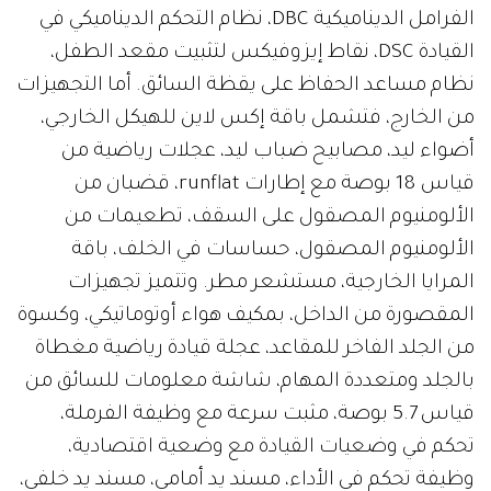
الفرامل الديناميكية DBC، نظام التحكم الديناميكي في
القيادة DSC، نقاط إيزوفيكس لتثبيت مقعد الطفل،
نظام مساعد الحفاظ على يقظة السائق. أما التجهيزات
من الخارج، فتشمل باقة إكس لاين للهيكل الخارجي،
أضواء ليد، مصابيح ضباب ليد، عجلات رياضية من
قياس 18 بوصة مع إطارات runflat، قضبان من
الألومنيوم المصقول على السقف، تطعيمات من
الألومنيوم المصقول، حساسات في الخلف، باقة
المرايا الخارجية، مستشعر مطر. وتتميز تجهيزات
المقصورة من الداخل، بمكيف هواء أوتوماتيكي، وكسوة
من الجلد الفاخر للمقاعد، عجلة قيادة رياضية مغطاة
بالجلد ومتعددة المهام، شاشة معلومات للسائق من
قياس 5.7 بوصة، مثبت سرعة مع وظيفة الفرملة،
تحكم في وضعيات القيادة مع وضعية اقتصادية،
وظيفة تحكم في الأداء، مسند يد أمامي، مسند يد خلفي،