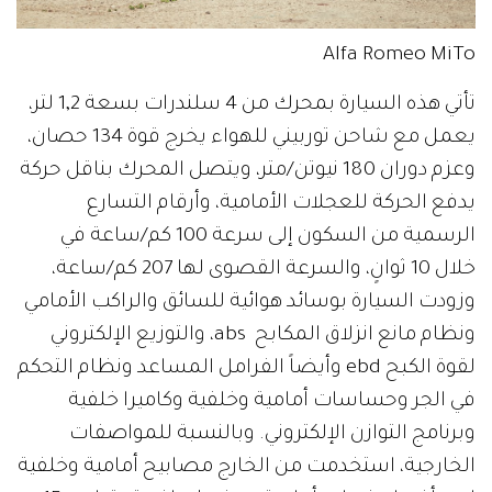
Alfa Romeo MiTo
تأتي هذه السيارة بمحرك من 4 سلندرات بسعة 1,2 لتر،
يعمل مع شاحن توربيني للهواء يخرج قوة 134 حصان،
وعزم دوران 180 نيوتن/متر، ويتصل المحرك بناقل حركة
يدفع الحركة للعجلات الأمامية، وأرقام التسارع
الرسمية من السكون إلى سرعة 100 كم/ساعة في
خلال 10 ثوانٍ، والسرعة القصوى لها 207 كم/ساعة،
وزودت السيارة بوسائد هوائية للسائق والراكب الأمامي
ونظام مانع انزلاق المكابح abs، والتوزيع الإلكتروني
لقوة الكبح ebd وأيضاً الفرامل المساعد ونظام التحكم
في الجر وحساسات أمامية وخلفية وكاميرا خلفية
وبرنامج التوازن الإلكتروني. وبالنسبة للمواصفات
الخارجية، استخدمت من الخارج مصابيح أمامية وخلفية