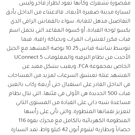
مقصورة تشعرك وكأنها تعود لطراز فاخر وليس
لسيارة مدينة صغيرة الأبعاد، فالاعتناء من الداخل بأدق
التفاصيل مذهل للغاية، سواء بالقماش الراقي الذي
يكسو لوحة القيادة، أو كسوة المقاعد التي تحمل اسم
فيات مكرر لعشرات المرات وبحياكة راقية، فيما
تتوسط شاشة قياس 10.25 بوصة المشهد مع الجيل
الأحدث من نظام الترفيه والمعلومات UConnect 5
الخاص بمجموعة FCA، ويغيب بشكل مفيد عن
المشهد عتلة تعشيق السرعات لمزيد من المساحات
في الداخل القادر على استقبال حتى أربعة ركاب بالغين.
فيات 500 الجديدة هي الأولى في فئتها، التي تنال نظام
مساعدة شبه ذاتي على القيادة من المستوى الثاني
لتعزيز تقنياتها المتطورة، والتي تأتي على رأسها
المنظومة الكهربائية بالكامل مع محرك بقوة 116
حصاناً وبطارية ليثيوم أيون 42 كيلو واط، تمد السيارة