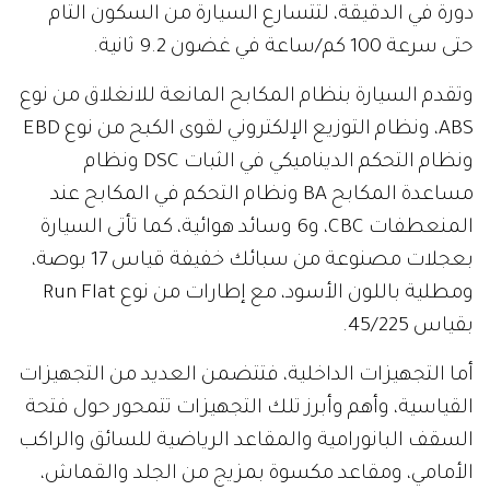
دورة في الدقيقة، لتتسارع السيارة من السكون التام
حتى سرعة 100 كم/ساعة في غضون 9.2 ثانية.
وتقدم السيارة بنظام المكابح المانعة للانغلاق من نوع
ABS، ونظام التوزيع الإلكتروني لقوى الكبح من نوع EBD
ونظام التحكم الديناميكي في الثبات DSC ونظام
مساعدة المكابح BA ونظام التحكم في المكابح عند
المنعطفات CBC، و6 وسائد هوائية، كما تأتى السيارة
بعجلات مصنوعة من سبائك خفيفة قياس 17 بوصة،
ومطلية باللون الأسود، مع إطارات من نوع Run Flat
بقياس 45/225.
أما التجهيزات الداخلية، فتتضمن العديد من التجهيزات
القياسية، وأهم وأبرز تلك التجهيزات تتمحور حول فتحة
السقف البانورامية والمقاعد الرياضية للسائق والراكب
الأمامي، ومقاعد مكسوة بمزيج من الجلد والقماش،