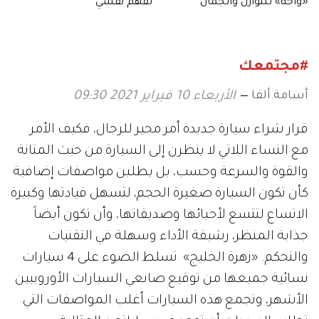
«واحة» للتوازن والجمال
لفهم نفسي
#مجتمعك
أسامة ألفا
الأربعاء 10 فبراير 2021 09:30
قرار شراء سيارة جديدة أمر محير للرجال، فكيف الأمر
مع النساء اللاتي لا ينظرن إلى السيارة من حيث المتانة
والقوة والسرعة وحسب، بل يطلبن مواصفات إضافية
كأن تكون السيارة صغيرة الحجم، لتسهل قيادتها وكبيرة
الاتساع لتتسع لأحبائها وصديقاتها، وأن تكون أيضاً
جذابة المنظر، رشيقة الأداء وسهلة في التقنيات
والتحكم. «زهرة الخليج» تسلط الضوء على 4 سيارات
نسائية جميعها من توقيع صانعي السيارات الأوروبيين
الأشهر، وتجمع هذه السيارات أغلب المواصفات التي