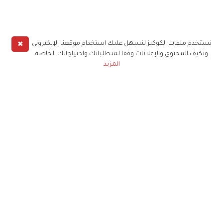
✖
نستخدم ملفات الكوكيز لنسهل عليك استخدام موقعنا الإلكتروني
ونكيف المحتوى والإعلانات وفقا لمتطلباتك واحتياجاتك الخاصة
المزيد
حملوا تطبيق
زهرة الخليج
الاشتراك للحصول على ملخص أسبوعي على بريدك