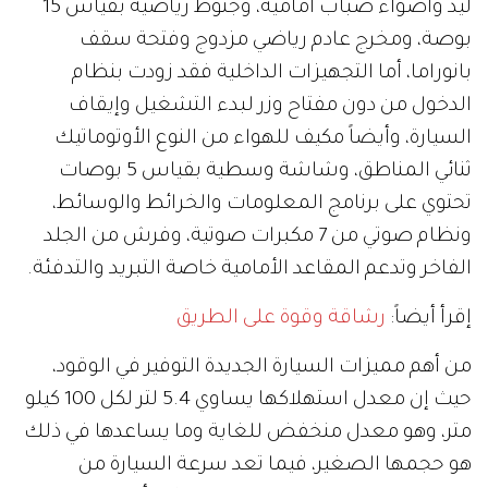
ليد وأضواء ضباب أمامية، وجنوط رياضية بقياس 15
بوصة، ومخرج عادم رياضي مزدوج وفتحة سقف
بانوراما، أما التجهيزات الداخلية فقد زودت بنظام
الدخول من دون مفتاح وزر لبدء التشغيل وإيقاف
السيارة، وأيضاً مكيف للهواء من النوع الأوتوماتيك
ثنائي المناطق، وشاشة وسطية بقياس 5 بوصات
تحتوي على برنامج المعلومات والخرائط والوسائط،
ونظام صوتي من 7 مكبرات صوتية، وفرش من الجلد
الفاخر وتدعم المقاعد الأمامية خاصة التبريد والتدفئة.
إقرأ أيضاً:
رشاقة وقوة على الطريق
من أهم مميزات السيارة الجديدة التوفير في الوقود،
حيث إن معدل استهلاكها يساوي 5.4 لتر لكل 100 كيلو
متر، وهو معدل منخفض للغاية وما يساعدها في ذلك
هو حجمها الصغير، فيما تعد سرعة السيارة من