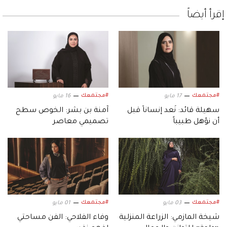
إقرأ أيضاً
#مجتمعك
#مجتمعك
17 مايو
16 مايو
سهيلة قائد: نُعد إنساناً قبل
آمنة بن بشر: الخوص سطح
أن نؤهل طبيباً
تصميمي معاصر
#مجتمعك
#مجتمعك
03 مايو
01 مايو
شيخة المازمي: الزراعة المنزلية
وفاء الفلاحي: الفن مساحتي