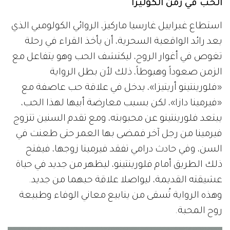
الحب في زمن الكوليرا
استطاع غبراييل غارسيا ماركيز، الروائي الكولومبي الذي
يعد رائد الواقعية السحرية، أن يأخذ القراء في رحلة
تغوص في أغوار الروح، ليكتشف الحب وهو يتفاعل مع
الزمن صعوداً وهبوطاً، ذلك لأن بطل الرواية
«فلورينتينو أريتيزا»، يدخل في علاقة حب عاصفة مع
«فيرمينا دازا»، لكن بسبب معارضة أبيها لهذا الحب،
يبتعد فلورينتينو عن محبوبته، ومع تقدم السنين تتزوج
فيرمينا من رجل آخر فمضى بها العمر حتى طعنت في
السن، وفي حادث درامي تفقد فيرمينا زوجها، فيفتح
ذلك الطريق أمام فلورينتينو، ليظهر من جديد في حياة
عشيقته القديمة، ليواصلا علاقة حبهما من جديد.
وهذه الرواية تُسقى من ينابيع معاني الوفاء وطبيعة
روح المحبة.