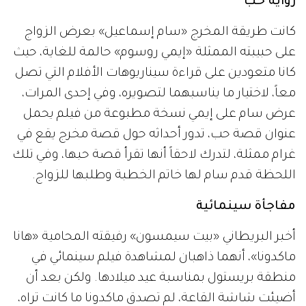
رواية حب
كانت طريقة المخرج «سام إسماعيل» بعرض الزواج
على حبيبته الممثلة «إيمي روسوم» حالمة للغاية، حيث
كانا متعودين على قراءة سيناريوهات الأفلام التي تصل
معاً، لاختيار ما يناسبهما لتصويره، وفي إحدى المرات،
عرض سام على إيمي نسخة مطبوعة من فيلم يحمل
عنوان قصة حب، تدور أحداثه حول قصة مخرج يقع في
غرام ممثلة، لتدرك لاحقاً أنها تقرأ قصة حبها، وفي تلك
اللحظة قدم سام لها خاتم الخطبة وطلبها للزواج.
مفاجأة سينمائية
أخبر البريطاني «بيت سيمسون» رفيقته المحامية «هانا
ماكدونا»، أنهما ذاهبان لمشاهدة فيلم سينمائي في
منطقة بريستول بمناسبة عيد ميلادها. ولكن بعد أن
أضيئت شاشة القاعة، لم تصدق ماكدونا ما كانت تراه،