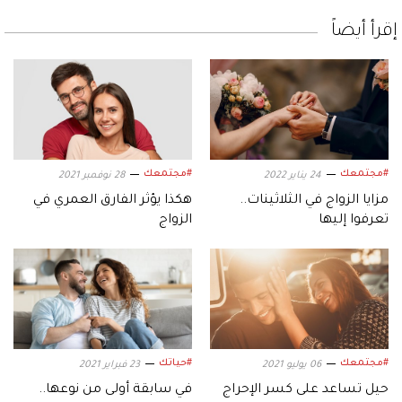
إقرأ أيضاً
#مجتمعك
#مجتمعك
24 يناير 2022
28 نوفمبر 2021
مزايا الزواج في الثلاثينات..
هكذا يؤثر الفارق العمري في
تعرفوا إليها
الزواج
#مجتمعك
#حياتك
06 يوليو 2021
23 فبراير 2021
حيل تساعد على كسر الإحراج
في سابقة أولى من نوعها..