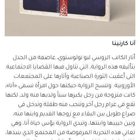
آنا كارنينا
أثار الكاتب الروسي ليو تولوستوي، عاصفة من الجدل
بتأليفه هذه الرواية، التي تناول فيها القضايا الاجتماعية
التي أعقبت الثورة الصناعية وآثارها على المجتمعات
الأوروبية. وتنسج الرواية حبكتها حول امرأة تسمى «آنا»،
كانت متزوجة من رجل يكبرها سناً ولديها منه ولد، لكنها
تقع في غرام رجل آخر وتنجب منه طفلة وتدخل في
صراع طويل بين البقاء مع زوجها القديم وابنها منه،
وبين حبيبها وابنتها، وتبدي الرواية بؤس حياة آنا، وهي
تعاني هذه التجربة المرفوضة من المجتمع الذي ينبذها،