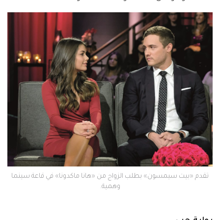
تقدم «بيت سيمسون» بطلب الزواج من «هانا ماكدونا» في قاعة سينما
وهمية.