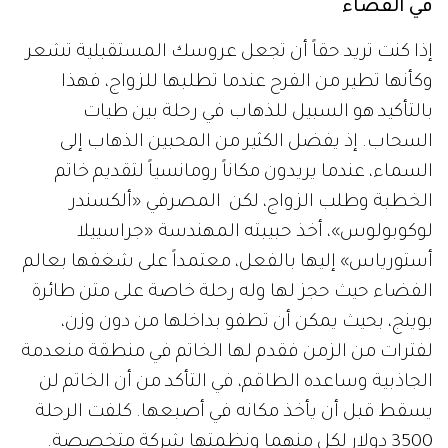
في الفضاء
إذا كنت تريد حقاً أن تجعل عروسك المستقبلية تشعر
وكأنها تطير من الفرح عندما تطلبها للزواج، فهذا
بالتأكيد هو السبيل للذهاب في رحلة بين طيات
السحاب. إذ يفضل الكثير من المحبين الذهاب إلى
السماء، عندما يريدون مكاناً رومانسياً لتقديم خاتم
الخطبة وطلب الزواج، لكن المصرفي «ألكسندر
لوكوبولوس»، أخذ حبيبته المهندسة «جراسييلا
أستورياس» إليها بالفعل، معتمداً على شغفها بعالم
الفضاء حيث حجز لها وله رحلة خاصة على متن طائرة
بوينج، بحيث يمكن أن تطفو بداخلها من دون وزن،
لفترات من الزمن فقدم لها الخاتم في منطقة منعدمة
الجاذبية وساعده الطاقم، في التأكد من أن الخاتم لن
يسقط قبل أن يأخذ مكانه في أصبعها. كلفت الرحلة
3500 دولار لكل منهما ونظمتها شركة متخصصة.