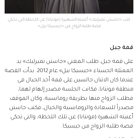
كتب «جاستن تمبرليك» أغنيته الشهيرة (مونتانا) عن اللحظة التي تحكي
قصة طلبه الزواج من «جيسيكا بيل».
قمة جبل
على قمة جبل، طلب المغني «جاستن تمبرليك» يد
الممثلة الحسناء «جيسيكا بيل» عام 2012. بدأت القصة
عندما كان الاثنان جالسين على قمة أحد الجبال في
منطقة مونتانا، فكانت الجلسة مصدر إلهام لهما،
فطلب الزواج منها بطريقة رومانسية، وكان الموقف
مصدراً للسعادة والرومانسية والخيال، فكتب جاستن
أغنيته الشهيرة (مونتانا) عن تلك اللحظة، والتي تحكي
قصة طلبه الزواج من جيسيكا.