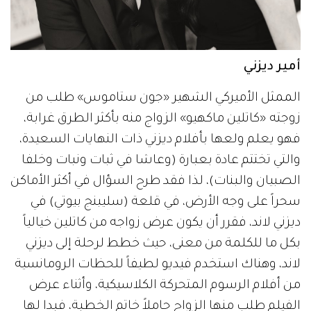
أمير ديزني
الممثل الأميركي الشهير «جون ستاموس» طلب من
زوجته «كاتلين ماكهيو» الزواج منه بأكثر الطرق غرابة،
فهو يعلم ولعها بأفلام ديزني ذات النهايات السعيدة،
والتي تختتم عادة بعبارة (وعاشا في ثبات ونبات وخلفا
الصبيان والبنات)، لذا فقد طرح السؤال في أكثر الأماكن
سحراً على وجه الأرض، في قلعة (سليبنج بيوتي) في
ديزني لاند، فقرر أن يكون عرض زواجه من كاتلين خيالياً
بكل ما للكلمة من معنى، حيث خطط لرحلة إلى ديزني
لاند، وهناك استخدم فيديو لطيفاً للحظات الرومانسية
من أفلام الرسوم المتحركة الكلاسيكية، وأثناء عرض
الفيلم طلب منها الزواج حاملاً خاتم الخطبة، فبدا لها