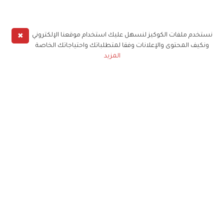
✖
نستخدم ملفات الكوكيز لنسهل عليك استخدام موقعنا الإلكتروني
ونكيف المحتوى والإعلانات وفقا لمتطلباتك واحتياجاتك الخاصة
المزيد
حملوا تطبيق
زهرة الخليج
الاشتراك للحصول على ملخص أسبوعي على بريدك
الإلكتروني