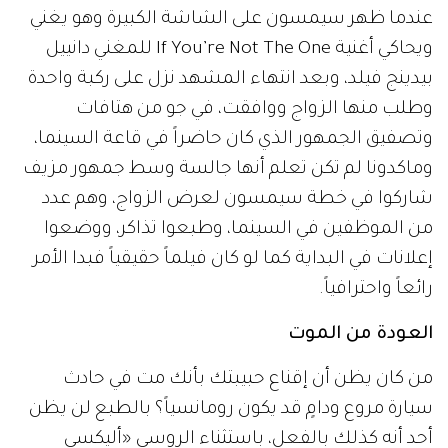
عندما ظهر سيمسون على الشاشة الكبيرة وهو يغني
ويحاكي أغنية If You’re Not The One للمغني دانييل
بيدينج فيلد، وبعد انتهاء المشهد نزل على ركبة واحدة
وطلب منها الزواج ووافقت، في جو من هتافات
وتصفيق الجمهور الذي كان حاضراً في قاعة السينما،
وماكدونا لم تكن تعلم أنها جالسة وسط جمهور مزيف
شاركوا في خطة سيمسون لعرض الزواج، وهم عدد
من الموظفين في السينما، وطبعوا تذاكر، ووضعوا
إعلانات في البداية كما لو كان فيلماً حقيقياً فبدا الأمر
رائعاً واحترافياً.
العودة من الموت
من كان يظن أن إقناع حبيبتك بأنك مت في حادث
سيارة مروع ودامٍ قد يكون رومانسياً؟ بالطبع لن يظن
أحد أنه كذلك بالفعل، باستثناء الروسي «أليكسي