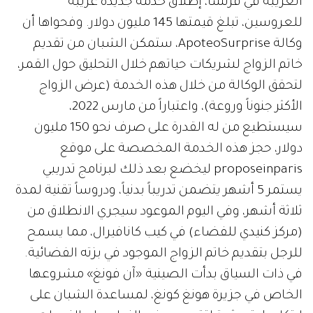
الغريبة في فرنسا، إطلاق خدمة جديدة غريبة
للعروسين، تبلغ قيمتها 145 مليون دولار. وفحواها أن
وكالة ApoteoSurprise، ستمكن الشبان من تقديم
خاتم الزواج لشريكات حياتهم خلال التحليق حول القمر،
لتحقق الوكالة من خلال هذه الخدمة (عرض الزواج
الأكثر جنوناً وروعة)، واعتباراً من مارس 2022،
سيستطيع من له القدرة على صرف نحو 150 مليون
دولار، حجز هذه الخدمة المخصصة على موقع
proposeinparis ليخضع بعد ذلك لبرنامج تدريبي
يستمر 5 أشهر يتضمن تدريباً بدنياً، ودروساً تقنية لمدة
ثلاثة أشهر، وفي اليوم الموعود سيجري الانطلاق من
(مركز كنيدي للفضاء) في كيب كانافيرال، مما يسمح
للرجل بتقديم خاتم الزواج الموجود في بزته الفضائية.
في ذات السياق بدأت الصينية «آن فونغ» مشروعها
الخاص في جزيرة هونغ كونغ، لمساعدة الشبان على