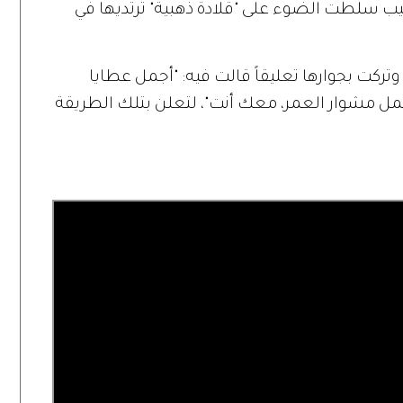
كليب سلطت الضوء على "قلادة ذهبية" ترتديها في
 وتركت بجوارها تعليقاً قالت فيه: "أجمل عطايا
ل مشوار العمر، معك أنت"، لتعلن بتلك الطريقة