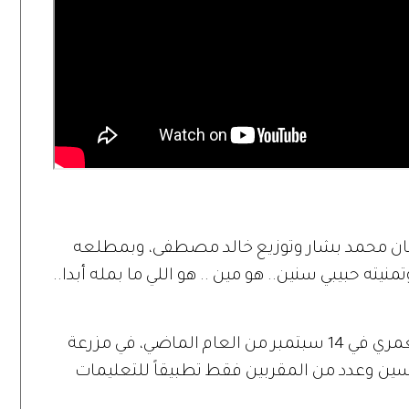
حان محمد بشار وتوزيع خالد مصطفى، وبمطلعه
منيته حبيبي سنين.. هو مين .. هو اللي ما بمله أبدا..
واحتفلت ديانا كرزون بزواجها من معاذ العمري في 14 سبتمبر من العام الماضي، في مزرعة
سين وعدد من المقربين فقط تطبيقاً للتعليمات