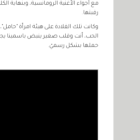
مع أجواء الأغنية الرومانسية، وبنهاية ال
رقبتها.
وكانت تلك القلادة على هيئة امرأة "حامل"،
الحب، أنت وقلب صغير ينبض باسمينا يجم
حملها بشكل رسميّ.