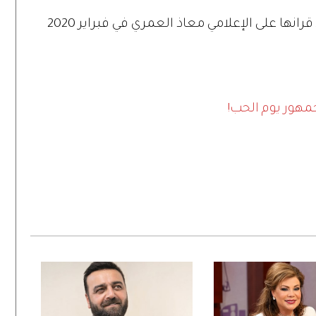
يُذكر أن ديانا كرزون كانت قد احتفلت بعقد قرانها على الإعلامي معاذ العمري في فبراير 2020
هور يوم الحب!