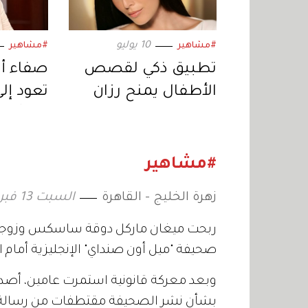
10 يوليو
#مشاهير
#مشاهير
تطبيق ذكي لقصص
صفاء أب
الأطفال يمنح رزان
تعود إلى 
جمّال جائزة دولية في
خبر أبي
ريادة الأعمال
اجتماعي
«المنصا
#مشاهير
زهرة الخليج - القاهرة
السبت 13 فبراير 2021 13:01
ربحت ميغان ماركل دوقة ساسكس وزوجة 
صحيفة "ميل أون صنداي" الإنجليزية أمام 
وبعد معركة قانونية استمرت عامين، أصدر
بشأن نشر الصحيفة مقتطفات من رسالة م