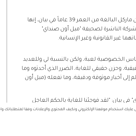
وصرحت الممثلة الأميركية السابقة ميغان ماركل البالغة من العمر 39 عاماً في بيان، إنها
الشركة الناشرة لصحيفة "ميل أون صنداي"
 غير القانونية وغير الإنسانية.
ليك استخدام موقعنا الإلكتروني ونكيف المحتوى والإعلانات وفقا لمتطلباتك وا