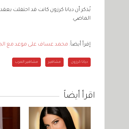
الماضي.
إقرأ أيضاً:
محمد عساف على موعد مع الجم
ديانا كرزون
مشاهير
مشاهير العرب
اقرأ أيضاً