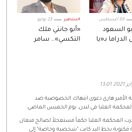
03 أغسطس
23 يوليو
#مشاهير
و السعود
«أبو جانتي ملك
الدراما بـ«يا
التكسي».. سامر
ض».. ورسالة
المصري يُعيد إحياء
ة عبر
المسلسل في دراما
ت الرقمية»
رمضان 2027
الأمير هاري دعوى انتهاك الخصوصية ضد
المحكمة العليا في لندن، يوم الخميس الماضي.
ت المحكمة العليا حكماً مستعجلاً لصالح ميغان
كتوبة بخط اليد كانت "شخصية وخاصة" إلى