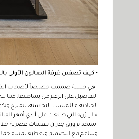
• كيف تصفين غرفة الصالون الأولى بالل
- هي جلسة صممت خصيصاً لأصحاب الذوق ا
التفاصيل على الرغم من بساطتها، كما تتخ
الحيادية واللمسات النحاسية، لتمتزج وت
«الريزن» التي صنعت على أيدي أمهر الفناني
استخدام ورق جدران بنقشات عصرية خلابة ب
وتتناغم مع التصميم وتعطيه لمسة جمالية خ