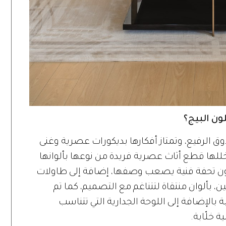
ون البيج؟
لرفيع، وتمتاز أفكارها بديكورات عصرية وغنى
للها قطع أثاث عصرية فريدة من نوعها بألوانها
كون تحفة فنية يصعب وصفها، إضافة إلى طاولات
ن، بألوان منتقاة لتتناغم مع التصميم، كما تم
الإضافة إلى اللوحة الجدارية التي تتناسب
لّابة‎.