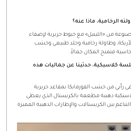
لته الرخامية، ماذا عنه؟
صنوعة من «اللينيل» مع خيوط حريرية لإضفاء
أريكة، وطاولة رخامية وجلد طبيعي وخشب
سية فتمنح المكان جمالاً‎.
جلسة كلاسيكية، حدثينا عن جماليات هذه
في رأيي من خشب الفورمايكا بمقاعد حريرية
اسيكية ذهبية مطعمة بالكريستال الذي يعطي
لتناغم بين الكريستالات والإطارات الذهبية المميزة