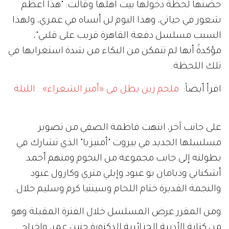
حضنها لحظة دخولها بيت أهلها وقالت: "هذا أعظم
شعور في حياتي، وهذا اليوم لن أنساه في عمري، ولهذا
السبب مسلسل دفعة القاهرة قريب على قلبي"،
مؤكدةً أنها لم تتمكن من البكاء من شدة استغرابها في
تلك اللحظة.
اقرأ أيضاً:
ملحم زين يطل في «أمير الشعراء».. الليلة
على جانب آخر، انتهت فاطمة الصفي من تصوير
مسلسلها الجديد في بيروت "أمنيزيا" الذي تشارك في
بطولته إلى جانب مجموعة من النجوم ومنهم أحمد
أشكناني وديامان بو عبود وإيلي متري وكارول عبود
والنجمة القديرة ختام اللحام وسينتيا كرم وسليم حلال.
ومن المقرر عرض المسلسل خلال الفترة المقبلة وهو
من كتابة الأديبة الجزائرية الدكتورة حنين عمر، وإخراج