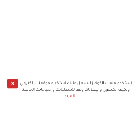
✖
نستخدم ملفات الكوكيز لنسهل عليك استخدام موقعنا الإلكتروني
ونكيف المحتوى والإعلانات وفقا لمتطلباتك واحتياجاتك الخاصة
المزيد
حملوا تطبيق
زهرة الخليج