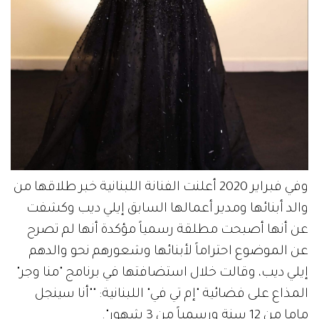
وفي فبراير 2020 أعلنت الفنانة اللبنانية خبر طلاقها من
والد أبنائها ومدير أعمالها السابق إيلي ديب وكشفت
عن أنها أصبحت مطلقة رسمياً مؤكدة أنها لم تصرح
عن الموضوع احتراماً لأبنائها وشعورهم نحو والدهم
إيلي ديب، وقالت خلال استضافتها في برنامج "منا وجر"
المذاع على فضائية "إم تي في" اللبنانية: ""أنا سينجل
ماما من 12 سنة ورسمياً من 3 شهور".