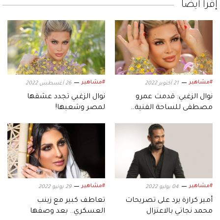
إقرأ أيضاً
#مشاهير
#مشاهير
21 أكتوبر 2022
26 أغسطس 2022
نوال الزغبي: قدمت عمرو
نوال الزغبي تجدد عشقها
مصطفى للساحة الفنية..
لمصر وشعبها!
و"عايزة الرد" سبب نجاحي
#مشاهير
#مشاهير
04 يوليو 2022
29 يونيو 2022
أمير كرارة يرد على تصريحات
تعاطف كبير مع زينب
محمد نجاتي بالاعتزال
العسكري.. بعد وصفها