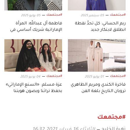
#مجتمعك
#مجتمعك
05 سبتمبر 2025
05 يوليو 2025
ريم الحساني: كل تحدٍّ نقطة
فاطمة آل عبدالله: المرأة
انطلاق لابتكار جديد
الإماراتية شريك أساسي في
التنمية المجتمعية
#مجتمعك
#مجتمعك
01 يوليو 2025
04 يونيو 2025
فاخرة الكندي ومريم الظاهري
عزة مسلم: «السنع الإماراتي»
ترويان التاريخ بلغة الفن
يحفظ تراثنا ويصون هويتنا
#مجتمعك
زهرة الخليج
الثلاثاء 16 فبراير 2021 16:32