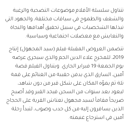
تتناول سلسلة الأفلام موضوعات التضحية والرغبة
والشغف والطموح في سياقات مختلفة، والجهود التي
تبذلها الشخصيات في سبيل تحقيق أهدافها والنجاة
والتعايش مع معضلات اجتماعية وسياسية.
تتضمن العروض المقبلة فيلم (سيد المجهول) إنتاج
2019، للمخرج علاء الدين الجم والذي سيجري عرضه
يوم الجمعة 19 فبراير الجاري. ويتناول الفيلم قصة
أمين، السارق الذي يدفن حقيبة من الغنائم على قمة
تلة ثم يموّه المكان على شكل قبر من دون شاهد،
ليعود بعد سنوات من السجن فيجد القبر وقد أصبح
ضريحاً مقاماً لسيد مجهول تعتاش القرية على الحجاج
الذين يسافرون إليه من كل حدب وصوب، لتبدأ رحلة
أمين في استرجاع غنيمته.