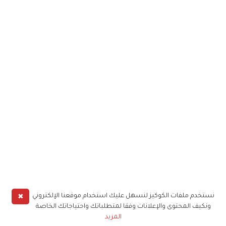
✖
نستخدم ملفات الكوكيز لنسهل عليك استخدام موقعنا الإلكتروني
ونكيف المحتوى والإعلانات وفقا لمتطلباتك واحتياجاتك الخاصة
المزيد