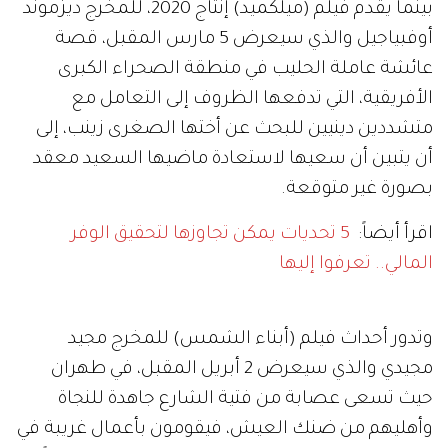
بينما يقدم فيلم (ميلكميد) إنتاج 2020، للمخرج ديزموند
أوفبياجيل والذي سيعرض 5 مارس المقبل، قصة
عائشة عاملة الحليب في منطقة الصحراء الكبرى
الأفريقية، التي تدفعها الظروف إلى التعامل مع
متشددين دينيين للبحث عن أختها الصغرى زينب، إلى
أن يتبين أن سعيها لاستعادة ماضيها السعيد معقد
بصورة غير متوقعة.
اقرأ أيضاً:
5 تحديات يمكن تجاوزها لتحقيق الوفر
المالي.. تعرفوا إليها
وتدور أحداث فيلم (أبناء الشمس) للمخرج مجيد
مجيدي والذي سيعرض 2 أبريل المقبل، في طهران
حيث تسعى عصابة من فتية الشارع جاهدة للنجاة
وأهليهم من ضنك العيش، فيقومون بأعمال غريبة في