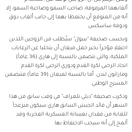
ألقابهما المرموقة، صاحب السمو وصاحبة السمو، إلا
أنه من المتوقع أن يحتفظا بهما إلى جانب ألقاب دوق
ودوقة ساسكس.
وبحسب صحيفة "بيبول" سيُطلب من الزوجين اللذين
احتفلا مؤخراً بخبر حمل ميغان أن يتخليا عن الرعايات
الملكية، والتي تتضمن بالنسبة إلى هاري (36 عاماً)
اتحاد الرجبي لكرة القدم ودوري الرجبي لكرة القدم
وماراثون لندن. أما بالنسبة لميغان (39 عاماً) فتتضمن
المسرح الوطني.
وذكرت صحيفة "ديلي تلغراف" في وقت سابق من هذا
الشهر أن قائد الجيش السابق هاري سيكون منزعجاً
للغاية من فقدان تعييناته العسكرية الفخرية وقد
ألمح إلى أنه سيحب الاحتفاظ بها.