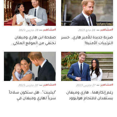
#مشاهير
#مشاهير
24 مايو 2023
28 مارس 2023
ضربة جديدة للأمير هاري.. خسر
صفحة ابن هاري وميغان
الترتيبات الأمنية!
تختفي من الموقع الملكي..
وتعود لاحقاً
#مشاهير
#مشاهير
27 مارس 2023
20 مارس 2023
رغم إنكارهما.. هاري وميغان
"ليليبت".. هل ستكون سلاحاً
يستعدان لاقتحام هوليوود
سرياً لهاري وميغان في
أميركا؟