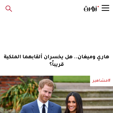
هاري وميغان.. هل يخسران ألقابهما الملكية
قريباً؟
#مشاهير