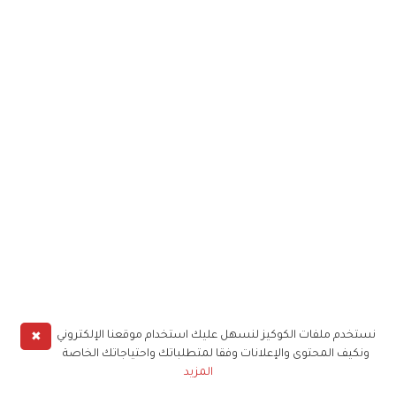
✖
نستخدم ملفات الكوكيز لنسهل عليك استخدام موقعنا الإلكتروني
ونكيف المحتوى والإعلانات وفقا لمتطلباتك واحتياجاتك الخاصة
المزيد