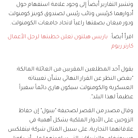
وتشير التقارير أيضاً إلى وجود علامة استفهام حول
أدوارهما كرئيس ونائب رئيس لصندوق كوينز كومنولث
ودور ميغان بصفتها راعياً لاتحاد جامعات الكومنولث.
اقرأ أيضاً:
باريس هيلتون تعلن خطبتها لرجل الأعمال
كارتر ريوم
يقول أحد المطلعين المقربين من العائلة المالكة:
"بغض النظر عن القرار النهائي بشأن تعييناته
العسكرية والكومنولث سيكون هاري دائماً سفيراً
عظيماً لهذا البلد".
وقال مصدر من القصر لصحيفة "بيبول" إن حفاظ
الزوجين على الأدوار الملكية يشكل أهمية في
علاقاتهما التجارية، على سبيل المثال شركة نيتفلكس