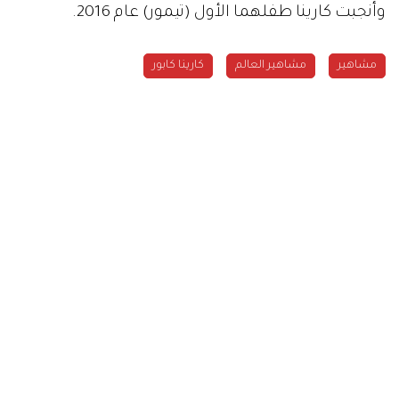
وأنجبت كارينا طفلهما الأول (تيمور) عام 2016.
مشاهير
مشاهير العالم
كارينا كابور