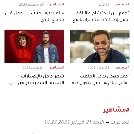
#مشاهير
#مشاهير
19 يناير
06 ديسمبر 2025
تجمع بين الاحتشام والأناقة..
«المايدي»: اخترتُ أن يحمل فني
أجمل إطلالات أنغام تزامنًا مع
ملامح بلادي
عيد ميلادها الـ53
#مشاهير
#مشاهير
03 أكتوبر 2025
01 أكتوبر 2025
أحمد فهمي يدخل الملعب
شهر حافل بالإصدارات..
بـ«ابن النادي».. حين تتحول كرة
السينما المصرية تراهن على
القدم إلى دراما
موسم أكتوبر
#مشاهير
لاما عزت
الأحد 21 فبراير 2021 14:27