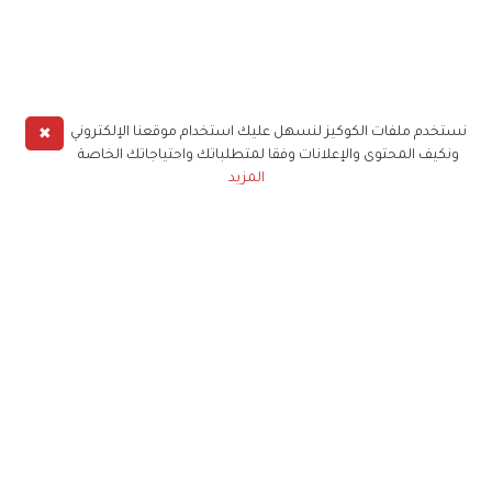
✖
نستخدم ملفات الكوكيز لنسهل عليك استخدام موقعنا الإلكتروني
ونكيف المحتوى والإعلانات وفقا لمتطلباتك واحتياجاتك الخاصة
المزيد
حملوا تطبيق
زهرة الخليج