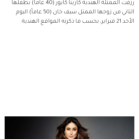
رزقت الممثلة الهندية كارينا كابور (40 عاماً) بطفلها
الثاني من زوجها الممثل سيف خان (50 عاماً) اليوم
الأحد 21 فبراير، بحسب ما ذكرته المواقع الهندية.