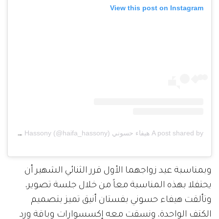
View this post on Instagram
A post shared by هيفاء حسوني Haifa Hassony (@haifa_hassony)
وبمناسبة عيد زواجهما الأول قرر الثنائي الشهير أن
يحتفلا بهذه المناسبة معاً من خلال جلسة تصوير،
وتألقت هيفاء حسوني بفستان أنيق تميز بتصميم
الكتف الواحدة، ونسقت معه إكسسوارات وباقة ورد