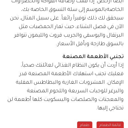
أيضاً أرخص. إذا قمت بإضافة الفواكه والخضراوات
الخاصةبالموسم إلى سلة التسوق الخاصة بك،
سيحقق لك ذلك توفيراً رائعاً. على سبيل المثال، نحن
الآن في فصل الشتاء، حيث ثمار الحمضيات مثل
البرتقال واليوسفي والجريب فروت والليمون تتوافر
بالسوق طازجة وبأقل الأسعار.
تجنبي الأطعمة المصنعة
إذا أردت أن يكون النظام الغذائي لعائلتك صحياً،
فعليك تجنب استهلاك الأطعمة المصنعة قدر
الإمكان. المشروبات الغازية والبطاطس المقلية
والبرغر للوجبات السريعة واللحوم المصنعة
والمعجنات والصلصات والبسكويت كلها أطعمة لن
تحتاجي إليها.
قائمة الطعام
طعام