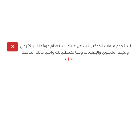
✖
نستخدم ملفات الكوكيز لنسهل عليك استخدام موقعنا الإلكتروني
ونكيف المحتوى والإعلانات وفقا لمتطلباتك واحتياجاتك الخاصة
المزيد
حملوا تطبيق
زهرة الخليج