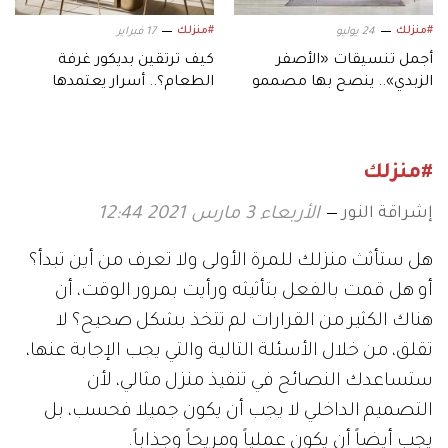
#منزلك
#منزلك
24 يوليو
17 فبراير
أجمل تنسيقات «الأصفر
كيف ترتقين بديكور غرفة
الزبدي».. ينصح بها مصممو
الطعام؟.. أسرار يعتمدها
الديكور
المصمّمون
#منزلك
إشراقة النور
الأربعاء 3 مارس 2021 12:44
هل ستأثث منزلك للمرة الأولى ولا تعرف من أين تبدأ؟
أو هل قمت بالفعل بتأثيثه ورأيت بمرور الوقت، أن
هناك الكثير من القرارات لم تتخذ بشكل صحيح؟ لا
تقلق، من خلال الأسئلة التالية والتي يجب الإجابة عنها،
ستساعدك النصائح في تنفيذ منزل مثالي، لأن
التصميم الداخلي لا يجب أن يكون جميلا فحسب، بل
يجب أيضاً أن يكون عملياً ومريحاً وجذاباً.