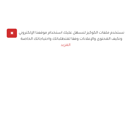
✖
نستخدم ملفات الكوكيز لنسهل عليك استخدام موقعنا الإلكتروني
ونكيف المحتوى والإعلانات وفقا لمتطلباتك واحتياجاتك الخاصة
المزيد
حملوا تطبيق
زهرة الخليج