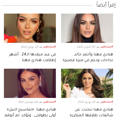
إقرأ أيضاً
#مشاهير
#مشاهير
07 أكتوبر 2022
28 يوليو 2022
هنادي مهنا وأحمد خالد..
في عيد ميلادها الـ24.. أشهر
نجاحات ودعم في فترة قصيرة
إطلالات هنادي مهنا
#مشاهير
#مشاهير
29 يونيو 2022
04 نوفمبر 2021
هنادي مهنا تتحدث عن
هنادي مهنا: «تماسيح النيل»
شائعات طلاقها المتكررة
أولى بطولاتي.. وتؤكد: لم أتوقع