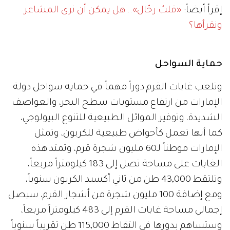
إقرأ أيضاً:
«قلبُ رحّال».. هل يمكن أن نرى المشاعر
ونقرأها؟
حماية السواحل
وتلعب غابات القرم دوراً مهماً في حماية سواحل دولة
الإمارات من ارتفاع مستويات سطح البحر، والعواصف
الشديدة، وتوفير الموائل الطبيعية للتنوع البيولوجي،
كما أنها تعمل كأحواض طبيعية للكربون، وتمثل
الإمارات موطناً لـ60 مليون شجرة قرم، وتمتد هذه
الغابات على مساحة تصل إلى 183 كيلومتراً مربعاً،
وتلتقط 43,000 طن من ثاني أكسيد الكربون سنوياً،
ومع إضافة 100 مليون شجرة من أشجار القرم، سيصل
إجمالي مساحة غابات القرم إلى 483 كيلومتراً مربعاً،
وستساهم بدورها في التقاط 115,000 طن تقريباً سنوياً