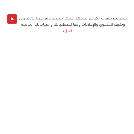
✖
نستخدم ملفات الكوكيز لنسهل عليك استخدام موقعنا الإلكتروني
ونكيف المحتوى والإعلانات وفقا لمتطلباتك واحتياجاتك الخاصة
المزيد
حملوا تطبيق
زهرة الخليج
الاشتراك للحصول على ملخص أسبوعي على بريدك
الإلكتروني