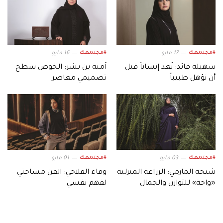
#مجتمعك
#مجتمعك
17 مايو
16 مايو
سهيلة قائد: نُعد إنساناً قبل
آمنة بن بشر: الخوص سطح
أن نؤهل طبيباً
تصميمي معاصر
#مجتمعك
#مجتمعك
03 مايو
01 مايو
شيخة المازمي: الزراعة المنزلية
وفاء الفلاحي: الفن مساحتي
«واحة» للتوازن والجمال
لفهم نفسي