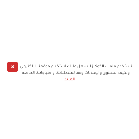
✖
نستخدم ملفات الكوكيز لنسهل عليك استخدام موقعنا الإلكتروني
ونكيف المحتوى والإعلانات وفقا لمتطلباتك واحتياجاتك الخاصة
المزيد
حملوا تطبيق
زهرة الخليج