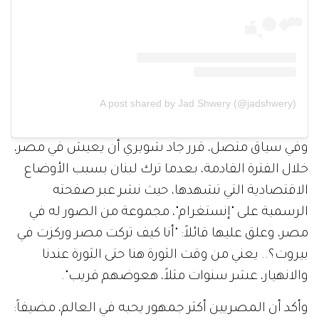
A post shared by Jad Shwery (@jadshwery)
وفي سياق متصل، قرر جاد شويري أن يعيش في مصر،
خلال الفترة القادمة، بعدما ترك لبنان بسبب الأوضاع
الاقتصادية التي تشهدها، حيث نشر عبر صفحته
الرسمية على "إنستغرام"، مجموعة من الصور له في
مصر، وعلق عليها قائلاً: "أنا كيف تركت مصر وركزت في
بيروت؟.. يعني من وقت الثورة هنا حتى الثورة عندنا
والانهيار، عشر سنوات مثلاً، هعوضهم قريب".
وأكد أن المصريين أكثر جمهور يحبه في العالم، مضيفاً: