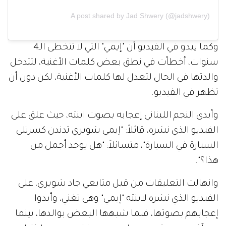
A post shared by Jad Shwery (@jadshwery)
وكما يبدو في الفيديو أن "إيمي" التي لا تتخطى الـ4
سنوات، أخطأت في نطق بعض كلمات الأغنية، لتتدخل
والدتها في الحال لتعدل لها كلمات الأغنية، لكن دون أن
تظهر في الفيديو.
وأبدى النجم اللبناني إعجابه بصوت ابنته، حيث علق على
الفيديو الذي نشره، قائلاً: "إيمي شويري تدندن كسرتلي
السيارة في السيارة"، متسائلاً: "هل يوجد أجمل من
هذا؟".
وانهالت التعليقات من قبل متابعي جاد شويري، على
الفيديو الذي نشره لابنته "إيمي" وهي تغني، وأبدوا
إعجابهم بصوتها، فيما شبهها البعض بوالدها، بينما