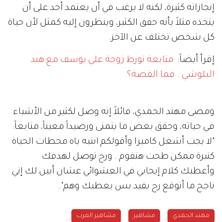
إنجازاته كثيرة، لكنه لا يرغب في أن يعتمد أحد على أن
يتخذه مثلاً بأنه حقق الكثير، وينظرون إليه كمثل لأن حياة
كل شخص تختلف عن الآخر.
إقرأ أيضاً:
متابعة تورط زوجة علي يوسف مع هند
البلوشي.. فما القصة؟
ومضى مهند الحمدي، قائلاً إنه وصل لكثير من الأشياء
في حياته، وحقق بعض ما يتمنى ورصيداً معيناً، متابعاً:
"لا يجب أشغل كاميرا وأقولكم انتبه ياه محطات الحياة
كتيرة ممكن طحت هتقوم.. ورح توصل لهدفك
وأعطيك كلام إيجابي في العشوائي عشان أبين لك إني
ناجح ما أتوقع رح يفيد بس يعطيك وهم".
مهند الحمدي
مشاهير
مشاهير العرب