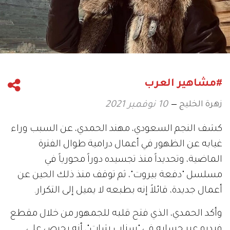
#مشاهير العرب
زهرة الخليج
10 نوفمبر 2021
كشف النجم السعودي، مهند الحمدي، عن السبب وراء
غيابه عن الظهور في أعمال درامية طوال الفترة
الماضية، وتحديداً منذ تجسيده دوراً محورياً في
مسلسل "دفعة بيروت"، ثم توقف منذ ذلك الحين عن
أعمال جديدة، قائلاً إنه بطبعه لا يميل إلى التكرار.
وأكد الحمدي، الذي فتح قلبه للجمهور من خلال مقطع
فيديو عبر حسابه في "سناب شات"، أنه يحرص على