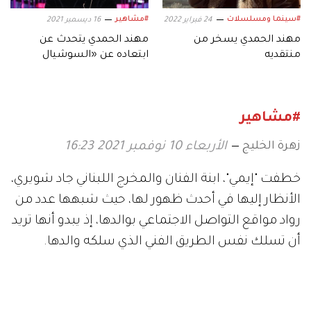
#سينما ومسلسلات
#مشاهير
24 فبراير 2022
16 ديسمبر 2021
مهند الحمدي يسخر من
مهند الحمدي يتحدث عن
منتقديه
ابتعاده عن «السوشيال
ميديا».. وخطيبته تغازله
#مشاهير
زهرة الخليج
الأربعاء 10 نوفمبر 2021 16:23
خطفت "إيمي"، ابنة الفنان والمخرج اللبناني جاد شويري،
الأنظار إليها في أحدث ظهور لها، حيث شبهها عدد من
رواد مواقع التواصل الاجتماعي بوالدها، إذ يبدو أنها تريد
أن تسلك نفس الطريق الفني الذي سلكه والدها.