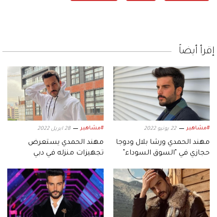
إقرأ أيضاً
#مشاهير
#مشاهير
22 يونيو 2022
28 ابريل 2022
مهند الحمدي ورشا بلال ودوجا
مهند الحمدي يستعرض
حجازي في "السوق السوداء"
تجهيزات منزله في دبي