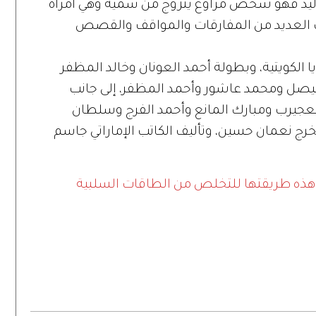
ا وليد فهو شخص مراوغ يتزوج من سمية وهي امرأة
ات العديد من المفارقات والمواقف والقصص
الكويتية، وبطولة أحمد العونان وخالد المظفر
ن فيصل ومحمد عاشور وأحمد المظفر، إلى جانب
جيرب ومبارك المانع وأحمد الفرج وسلطان
مخرج نعمان حسين، وتأليف الكاتب الإماراتي جاسم
 وهذه طريقتها للتخلص من الطاقات السلبية