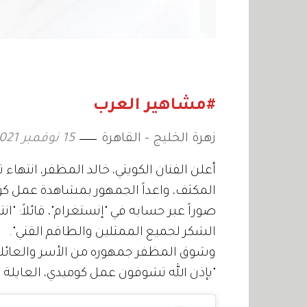
#مشاهير العرب
زهرة الخليج - القاهرة
15 نوفمبر 2021
أعلن الفنان الكويتي، خالد المظفر، انتها
المكثف، واعداً الجمهور بمشاهدة عمل كو
صوراً عبر حسابه في "إنستغرام"، قائلاً: "ا
الشكر لجميع الممثلين والطاقم الفني".
وشوق المظفر جمهوره من الأسر والعائلات
"بإذن الله تشوفون عمل كوميدي، العايل