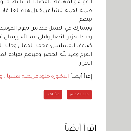
القوية والمهتمة بالقضايا النسائية، أم
قليلة الحيلة، تنشأ من خلال هذه العلاق
بينهم.
ويشارك في العمل عدد من نجوم الكوميديا 
وعبدالعزيز النصار وليلى عبدالله وإيما
ضيوف المسلسل: محمد الحملي وخالد الع
الفرج وعبدالله الخضر، وغيرهم، بقيادة ال
الخراز.
إٍقرأ أيضاً:
الدكتورة خلود مريضة نفسياً..
خالد المظفر
مشاهير
اقرأ أيضاً