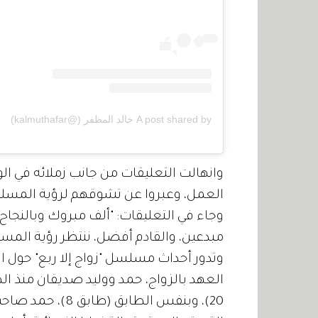
A post shared by خالد المظفر (@kalmuthafar)
وانهالت التعليقات من جانب زملائه في ال
العمل، وعبروا عن تشوقهم لرؤية المسل
وجاء في التعليقات: "ألف مبروك وبالنجاح 
مبدعين، والقادم أفضل، ننتظر رؤية المس
وتدور أحداث مسلسل "زواج إلا ربع" حول ا
العهد بالزواج، حمد ووليد صديقان منذ ا
20)، وبنفس الطا