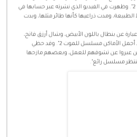
تصوير الجزء الثاني من مسلسلها "للموت 2". وظهرت في الفيديو الذي نشرته عبر حسابها في
طبيعة، ومدت ذراعيها كأنها طائر مثلها، وبدت
بارة عن بنطال باللون الأبيض، وشال أرزق فاتح،
وعلقت على الفيديو بقولها: "نصور في أحد أجمل الأماكن مسلسل للموت 2". وقد حظي
لذين عبروا عن تشوقهم للعمل، وبعضهم مازحها
نتظر مسلسل رائع".