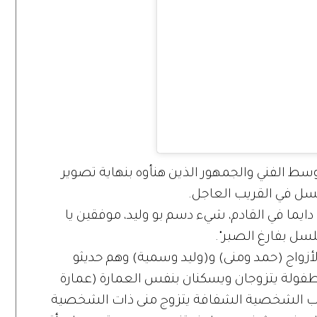
وسط الفني والجمهور الذين هنأوه بنهاية تصوير
سل في القريب العاجل.
دايما في القادم، شيء دسم بو وليد، موفقين يا
لسل بفارغ الصبر".
لأزواج (حمد ومنى) و(وليد وسمية) وهم حديثو
لطفولة يتزوجان ويسكنان بنفس العمارة (عمارة
بق (طابق 8)، حمد صاحب الشخصية الشفافة يتزوج منى ذات الشخصية