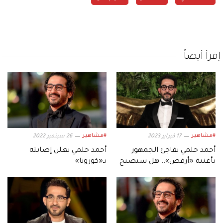
إقرأ أيضاً
#مشاهير
#مشاهير
17 فبراير 2023
26 سبتمبر 2022
أحمد حلمي يفاجئ الجمهور
أحمد حلمي يعلن إصابته
بأغنية «أرقص».. هل سيصبح
بـ«كورونا»
مغنياً؟