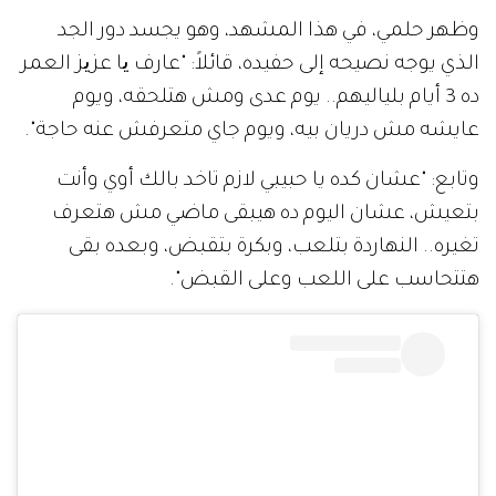
وظهر حلمي، في هذا المشهد، وهو يجسد دور الجد
الذي يوجه نصيحه إلى حفيده، قائلاً: "عارف یا عزیز العمر
ده 3 أيام بلياليهم.. يوم عدى ومش هتلحقه، ويوم
عايشه مش دريان بيه، ويوم جاي متعرفش عنه حاجة".
وتابع: "عشان كده يا حبيبي لازم تاخد بالك أوي وأنت
بتعيش، عشان اليوم ده هيبقى ماضي مش هتعرف
تغيره.. النهاردة بتلعب، وبكرة بتقبض، وبعده بقى
هتتحاسب على اللعب وعلى القبض".