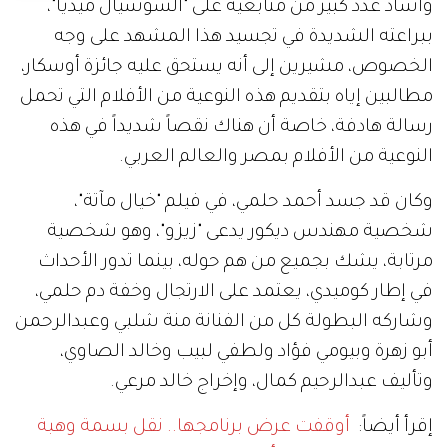
وأشاد عدد كبير من متابعيه على "السوشيال ميديا"،
ببراعته الشديدة في تجسيد هذا المشهد على وجه
الخصوص، مشيرين إلى أنه يستحق عليه جائزة أوسكار،
مطالبين إياه بتقديم هذه النوعية من الأفلام التي تحمل
رسالة هادفة، خاصة أن هناك نقصاً شديداً في هذه
النوعية من الأفلام بمصر والعالم العربي.
وكان قد جسد أحمد حلمي، في فيلم "خيال مآتة"،
شخصية مهندس ديكور يدعى "زيزو"، وهو شخصية
مرتابة، يشك بجميع من هم حوله، بينما تدور الأحداث
في إطار كوميدي، يعتمد على الارتجال وخفة دم حلمي،
وشاركه البطولة كل من الفنانة منة شلبي وعبدالرحمن
أبو زهرة وبيومي فؤاد ولطفي لبيب وخالد الصاوي،
وتأليف عبدالرحيم كمال، وإخراج خالد مرعي.
إقرأ أيضاً:
أوقفت عرض برنامجها.. نقل بسمة وهبة