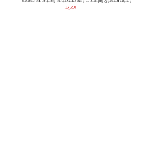
ونكيف المحتوى والإعلانات وفقا لمتطلباتك واحتياجاتك الخاصة
المزيد
حملوا تطبيق
زهرة الخليج
الاشتراك للحصول على ملخص أسبوعي على بريدك
الإلكتروني
لن تتم مشاركة بياناتكم الشخصية مع أي طرف ثالث