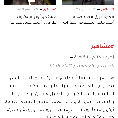
#مشاهير
#مشاهير
25 ديسمبر 2021
12 ديسمبر 2021
مغازلاً فريق محمد صلاح..
مستعيناً بفيلم «ظرف
أحمد حلمي يستعرض مهاراته
طارق».. أحمد حلمي يعبر عن
في "كرة القدم"
انزعاجه من الشتاء
#مشاهير
زهرة الخليج - القاهرة
الخميس 25 نوفمبر 2021 12:38
هل يعود للسينما ألقها مع فيلم "مفتاح الحب"، الذي
يصور في العاصمة الإماراتية أبوظبي، فكيف إذا عرفنا
أن النجوم المشاركين في العمل هم من رواد الدراما
والسينما السورية واللبنانية، من بينهم: النجمة اللبنانية
نيكول سابا، وبسام علي، وميلاد يوسف، وروعة ياسين،