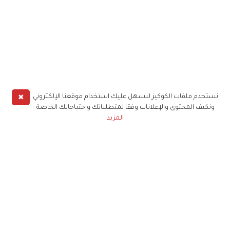
✖
نستخدم ملفات الكوكيز لنسهل عليك استخدام موقعنا الإلكتروني
ونكيف المحتوى والإعلانات وفقا لمتطلباتك واحتياجاتك الخاصة
المزيد
حملوا تطبيق
زهرة الخليج