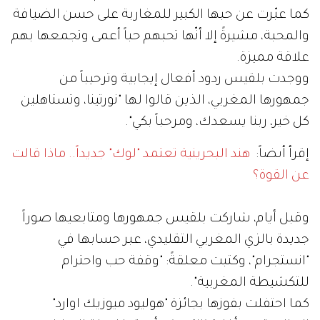
كما عبّرت عن حبها الكبير للمغاربة على حسن الضيافة
والمحبة، مشيرةً إلا أنّها تحبهم حباً أعمى وتجمعها بهم
علاقة مميزة.
ووجدت بلقيس ردود أفعال إيجابية وترحيباً من
جمهورها المغربي، الذين قالوا لها "نورتينا، وتستاهلين
كل خير، ربنا يسعدك، ومرحباً بكي".
إقرأ أىضاً:
هند البحرينية تعتمد "لوك" جديداً.. ماذا قالت
عن القوة؟
وقبل أيام، شاركت بلقيس جمهورها ومتابعيها صوراً
جديدة بالزي المغربي التقليدي، عبر حسابها في
"انستجرام"، وكتبت معلقةً: "وقفة حب واحترام
للتكشيطة المغربية".
كما احتفلت بفوزها بجائزة "هوليود ميوزيك اوارد"