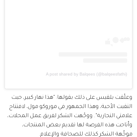
A post shared by Balqees (@balqeesfathi)
وعلّقت بلقيس على ذلك بقولها: "هذا نهار كبير، حيث
التقيت الأحبة، وهذا الجمهور في موروكو مول، لافتتاح
علامتي التجارية". ووجّهت الشكر لفريق عمل المحلات،
وأتاحت هذه الفرصة لها تقديم بعض المنتجات،
موجِّهة الشكر كذلك للصحافة والإعلام.