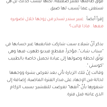
فوق طاقتها تعتبر ضعيفة، لكنها ليست كذلك بل هي
تستغنى عما يُسبب لها ضيق .
إقرأ أيضاً:
عبير سندر تسخر من زوجها خلال تصويره
معها.. ماذا قالت؟
يذكر أنَّ شيلاء سبت شاركت متابعيها عبر حسابها في
"سناب شات"، مؤخراً، مقطع فيديو ظهرت فيها وهي
توثِّق لحظة وصولها إلى عيادة تجميل خاصة بالطبيب
"كوستي ".
وقالت إنّ تلك الزيارة تأتي بعد تعرض بشرة ووجهها
لحالة من الإجهاد على مدار الفترة الماضية، إضافة إلى
شعورها بأنَّ "أنفها" تعرضت للتقشير؛ بسبب الزكام
الذي عانته قبل فترة.