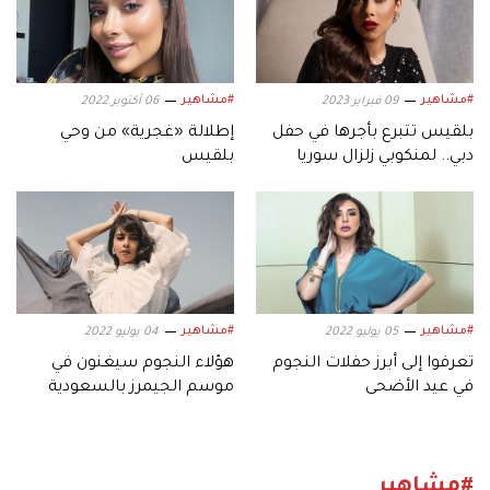
#مشاهير
#مشاهير
09 فبراير 2023
06 أكتوبر 2022
بلقيس تتبرع بأجرها في حفل
إطلالة «غجرية» من وحي
دبي.. لمنكوبي زلزال سوريا
بلقيس
#مشاهير
#مشاهير
05 يوليو 2022
04 يوليو 2022
تعرفوا إلى أبرز حفلات النجوم
هؤلاء النجوم سيغنون في
في عيد الأضحى
موسم الجيمرز بالسعودية
#مشاهير