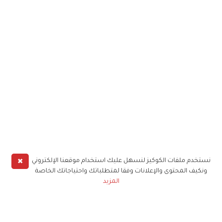
✖
نستخدم ملفات الكوكيز لنسهل عليك استخدام موقعنا الإلكتروني
ونكيف المحتوى والإعلانات وفقا لمتطلباتك واحتياجاتك الخاصة
المزيد