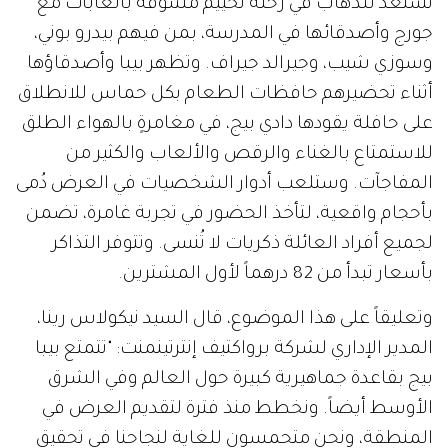
تستعد للذهاب في رحلة تخييم مشوقة بالغابات مع
جورج وأصدقائها في المدرسة، بمن فيهم بيدرو بوني،
وسوزي شيب، وجيرالد جيراف. وتظهر بيبا وأصدقاؤها
أثناء تحضيرهم حافظات الطعام بكل حماس للانطلاق
على حافلة يقودها دادي بيج، في مغامرةٍ بالهواء الطلق
للاستمتاع بالغناء والرقص والألعاب والكثير من
المفاجآت. وستلعب أدوار الشخصيات في العرض دُمى
بأحجام واقعية، لتأخذ الحضور في تجربة غامرة، تضمن
لجميع أفراد العائلة ذكريات لا تُنسى. وتتوفر التذاكر
بأسعار تبدأ من 82 درهماً لأول المشترين.
وتعليقاً على هذا الموضوع، قال السيد نيكولاس رينا،
المدير الإداري لشركة برواكتيف إنترتينمنت: "تتمتع بيبا
بيج بقاعدة جماهيرية كبيرة حول العالم وفي الشرق
الأوسط أيضاً. ونخطط منذ فترة لتقديم العرض في
المنطقة، ونحن متحمسون للغاية لنجاحنا في تحقيق