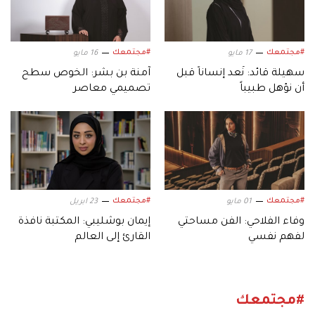
#مجتمعك
#مجتمعك
17 مايو
16 مايو
سهيلة قائد: نُعد إنساناً قبل
آمنة بن بشر: الخوص سطح
أن نؤهل طبيباً
تصميمي معاصر
#مجتمعك
#مجتمعك
01 مايو
23 ابريل
وفاء الفلاحي: الفن مساحتي
إيمان بوشليبي: المكتبة نافذة
لفهم نفسي
القارئ إلى العالم
#مجتمعك