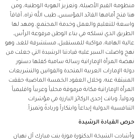
منظومة القيم الأصيلة، وتعزيز الهوية الوطنية، ومن
هنا فتح أمامها القائد المؤسس، طيب الله ثراه، آفاقاً
واسعة للتعليم والعمل وخدمة المجتمع، ومهد لها
الطريق الذي تسلكه في بناء الوطن مرفوعة الرأس،
عالية الهامة، مواكبة للمستقبل، مستشرفة للغد، وهو
نهج واصلت السير عليه قيادتنا الرشيدة التي جعلت من
نهضة المرأة الإماراتية رسالة سامية كفلها دستور
دولة الإمارات العربية المتحدة والقوانين والتشريعات
المنبثقة عنه، وخلال العقود الخمسة الماضية حققت
المرأة الإماراتية مكانة مرموقة محلياً وعربياً واقليمياً
ودولياً، وباتت إحدى الركائز البارزة في مؤشرات
التنافسية الدولية إبداعاً وابتكاراً وريادةً وتميزاً.
حرص القيادة الرشيدة
وأشادت الشيخة الدكتورة موزة بنت مبارك آل نهيان