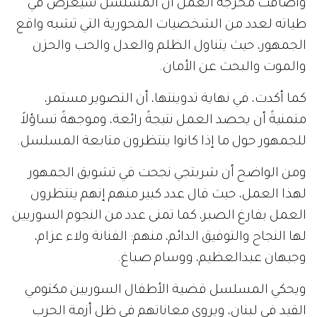
وأضافت مخرجة العمل أن المسلسل سيعرض في
طياته لعدد من الشخصيات المحورية التي تشبه واقع
الجمهور، حيث يتناول الظلم والعدل والحب والحزن
والموت والبحث عن الأمان.
كما أكدت، في نهاية تدوينتها، أن التصوير مستمر،
متمنيةً أن يحصد العمل نتيجةً رائعة، وموجهةً تساؤلاً
للجمهور حول ما إذا كانوا ينتظرون متابعة المسلسل.
ومن الواضح أن شربتجي نجحت في تشويق الجمهور
لهذا العمل، حيث قال عدد كبير منهم إنهم ينتظرون
العمل بفارغ الصبر، كما تمنى عدد من النجوم السوريين
لها النجاح والتوفيق الدائم، منهم: الفنانة ولاء عزام،
وجيهان عبدالعظيم، ووسام صباغ.
ويحكي المسلسل قضية الأطفال السوريين مكتومي
القيد في لبنان، ويروي معاناتهم في ظل أزمة الحرب