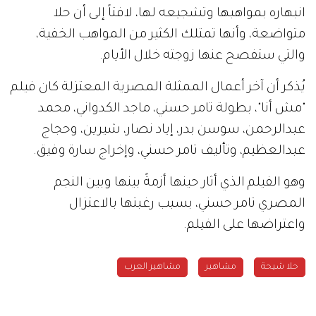
انبهاره بمواهبها وتشجيعه لها، لافتاً إلى أن حلا
متواضعة، وأنها تمتلك الكثير من المواهب الخفية،
والتي ستفصح عنها زوجته خلال الأيام.
يُذكر أن آخر أعمال الممثلة المصرية المعتزلة كان فيلم
"مش أنا"، بطولة تامر حسني، ماجد الكدواني، محمد
عبدالرحمن، سوسن بدر، إياد نصار، شيرين، وحجاج
عبدالعظيم، وتأليف تامر حسني، وإخراج سارة وفيق.
وهو الفيلم الذي أثار حينها أزمةً بينها وبين النجم
المصري تامر حسني، بسبب رغبتها بالاعتزال
واعتراضها على الفيلم.
حلا شيحة
مشاهير
مشاهير العرب