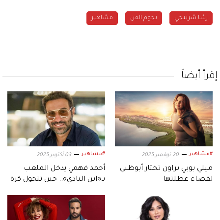
رشا شربتجي
نجوم الفن
مشاهير
إقرأ أيضاً
#مشاهير
#مشاهير
20 نوفمبر 2025
03 أكتوبر 2025
ميلي بوبي براون تختار أبوظبي
أحمد فهمي يدخل الملعب
لقضاء عطلتها
بـ«ابن النادي».. حين تتحول كرة
القدم إلى دراما