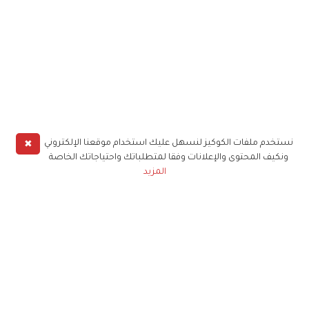
✖
نستخدم ملفات الكوكيز لنسهل عليك استخدام موقعنا الإلكتروني
ونكيف المحتوى والإعلانات وفقا لمتطلباتك واحتياجاتك الخاصة
المزيد
حملوا تطبيق
زهرة الخليج