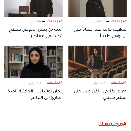
#مجتمعك
#مجتمعك
17 مايو
16 مايو
سهيلة قائد: نُعد إنساناً قبل
آمنة بن بشر: الخوص سطح
أن نؤهل طبيباً
تصميمي معاصر
#مجتمعك
#مجتمعك
01 مايو
23 ابريل
وفاء الفلاحي: الفن مساحتي
إيمان بوشليبي: المكتبة نافذة
لفهم نفسي
القارئ إلى العالم
#مجتمعك