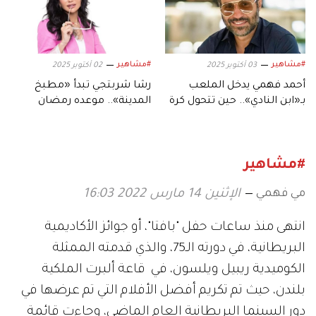
#مشاهير
#مشاهير
03 أكتوبر 2025
02 أكتوبر 2025
أحمد فهمي يدخل الملعب
رشا شربتجي تبدأ «مطبخ
بـ«ابن النادي».. حين تتحول كرة
المدينة».. موعده رمضان
القدم إلى دراما
وهؤلاء نجومه
#مشاهير
مي فهمي
الإثنين 14 مارس 2022 16:03
انتهى منذ ساعات حفل "بافتا"، أو جوائز الأكاديمية
البريطانية، في دورته الـ75، والذي قدمته الممثلة
الكوميدية ريبيل ويلسون، في قاعة ألبرت الملكية
بلندن، حيث تم تكريم أفضل الأفلام التي تم عرضها في
دور السينما البريطانية العام الماضي، وجاءت قائمة