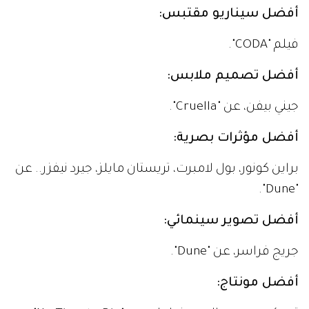
أفضل سيناريو مقتبس:
فيلم "CODA".
أفضل تصميم ملابس:
جيني بيفن، عن "Cruella".
أفضل مؤثرات بصرية:
براين كونور، بول لامبرت، تريستان مايلز، جيرد نيفزر.. عن
"Dune".
أفضل تصوير سينمائي:
جريج فراسر، عن "Dune".
أفضل مونتاج: