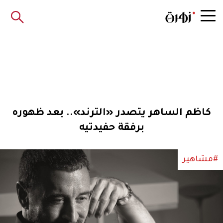
كاظم الساهر يتصدر «الترند».. بعد ظهوره
برفقة حفيدتيه
#مشاهير