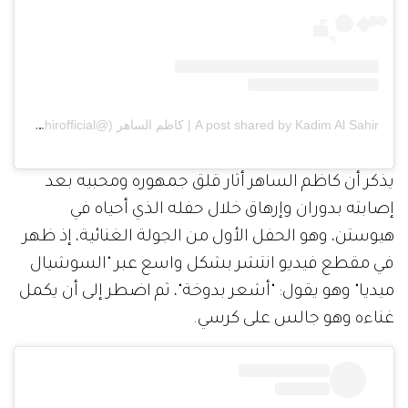
A post shared by Kadim Al Sahir | كاظم الساهر (@kadimalsahirofficial)
يذكر أن كاظم الساهر أثار قلق جمهوره ومحبيه بعد
إصابته بدوران وإرهاق خلال حفله الذي أحياه في
هيوستن، وهو الحفل الأول من الجولة الغنائية، إذ ظهر
في مقطع فيديو انتشر بشكل واسع عبر "السوشيال
ميديا" وهو يقول: "أشعر بدوخة"، ثم اضطر إلى أن يكمل
غناءه وهو جالس على كرسي.