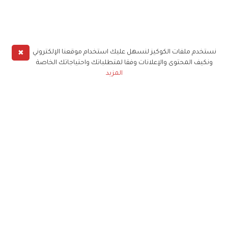
✖
نستخدم ملفات الكوكيز لنسهل عليك استخدام موقعنا الإلكتروني
ونكيف المحتوى والإعلانات وفقا لمتطلباتك واحتياجاتك الخاصة
المزيد
حملوا تطبيق
زهرة الخليج