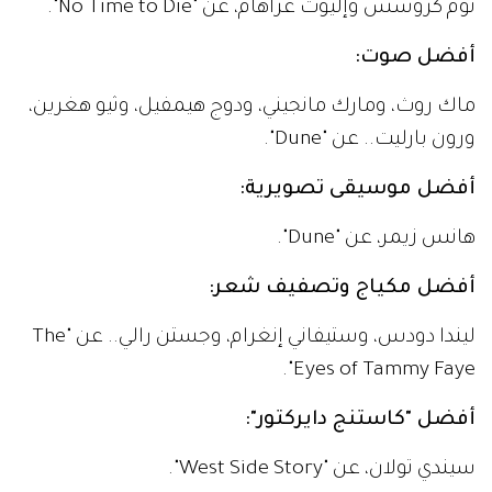
توم كروسس وإليوت غراهام، عن "No Time to Die".
أفضل صوت:
ماك روث، ومارك مانجيني، ودوج هيمفيل، وثيو هغرين،
ورون بارليت.. عن "Dune".
أفضل موسيقى تصويرية:
هانس زيمر، عن "Dune".
أفضل مكياج وتصفيف شعر:
ليندا دودس، وستيفاني إنغرام، وجستن رالي.. عن "The
Eyes of Tammy Faye".
أفضل "كاستنج دايركتور":
سيندي تولان، عن "West Side Story".