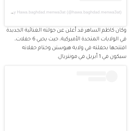
A post shared by Hawa.baghdad.menwa3at (@hawa.baghdad.menwa3at)
وكان كاظم الساهر قد أعلن عن جولته الغنائية الجديدة
في الولايات المتحدة الأميركية، حيث يحيي 6 حفلات،
افتتحها بحفلته في ولاية هيوستن وختام حفلاته
سيكون في 1 أبريل في مونتريال.