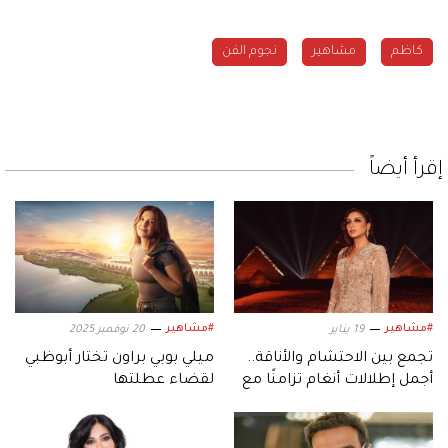
كاظم
مشاهير
نجوم الفن
إقرأ أيضاً
#مشاهير
#مشاهير
19 يناير
20 نوفمبر 2025
تجمع بين الاحتشام والأناقة..
ميلي بوبي براون تختار أبوظبي
أجمل إطلالات أنغام تزامنًا مع
لقضاء عطلتها
عيد ميلادها الـ53