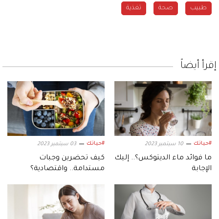
طبيب
صحة
تغذية
إقرأ أيضاً
#حياتك
#حياتك
10 سبتمبر 2023
03 سبتمبر 2023
ما فوائد ماء الديتوكس؟.. إليك
كيف تحضرين وجبات
الإجابة
مستدامة.. واقتصادية؟