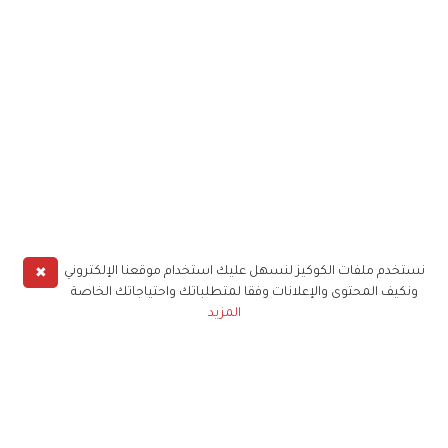
✖
نستخدم ملفات الكوكيز لنسهل عليك استخدام موقعنا الإلكتروني
ونكيف المحتوى والإعلانات وفقا لمتطلباتك واحتياجاتك الخاصة
المزيد
حملوا تطبيق
زهرة الخليج