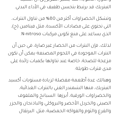
النيتريك قد يرتبط بتحسن طفيف في الأداء البدني.
وتشكل الخضراوات أكثر من 80% من تناول النترات،
التي تحتوي على مضادات الأكسدة، مثل فيتامين (ج)،
الذي يساعد على منع تكوين مركبات N-nitroso.
لذلك، فإن النترات من الخضار غير ضارة، في حين أن
النترات الموجودة في اللحوم المصنعة يمكن أن تكون
مزعجة للصحة، خاصة عند تناولها بكميات زائدة على
مدى فترات طويلة.
وهنالك عدة أطعمة مفضلة لزيادة مستويات أكسيد
النيتريك، منها الشمندر الغني بالنترات الغذائية،
والخضراوات الورقية، أبرزها: السبانخ والملفوف
الصيني والخردل الأخضر والبروكلي والباذنجان والجزر
والقرع والثوم والفواكه الحمضية، مثل: البرتقال