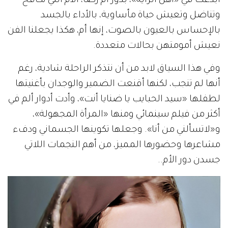
أبدعت في «أهل الراية»، بدور أم رضا، الأم التي تكافح
وتناضل وتعيش حياة مأساوية، بالأداء بالجسد
بالإحساس بالعيون بالصوت، إنها أم، هكذا يجعلنا الفن
نعيش أمومتهن بحالات متعددة.
وفي هذا السياق لابد من أن نتذكر الراحلة شادية، رغم
أنها لم تنجب، لكنها أقنعت الضمير والوجدان بأغنيتها
لطفلها «سيد الحبايب يا ضنايا أنت»، وأدت أدوار ألم في
أكثر من فيلم سينمائي ومنها «المرأة المجهولة»،
و«لاتسألني من أنا». وجعلها تكوينها الجسماني ودفء
مشاعرها وحضورها المميز، من أهم النجمات اللاتي
جسدن دور الأم..