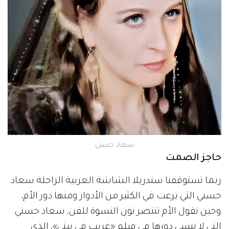
سعاد حسني
حاجز الصمت
ربما تستوقفنا سندريلا الشاشة العربية الراحلة سعاد
حسني التي برعت في الكثير من الأدوار ومنها دور الأم،
وحين نقول الأم تنتصر نون النسوة للفن، سعاد حسني
التي لا ننسى دورها في فيلم «غريب في بيتي»، الذي