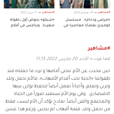
#مشاهير
#مشاهير
29 نوفمبر 2023
11 ابريل 2023
«مرضي ودحام».. مسلسل
«شيكو» يخوض أول بطولة
كوميدي بقضايا معاصرة في
منفردة.. وينافس في أفلام
رمضان
العيد
#مشاهير
لاما عزت
الأحد 20 مارس 2022 11:15
حين نتحدث عن الأم، ننحني أمامها و نردد ما حملناه منذ
طفولتنا «الجنة تحت أقدام الأمهات»، فالأم تحمل وتلد
وتربي وتعلم، وأحياناً تعمل أيضاً لتحفظ توازن بيتها
الاقتصادي.. وفي يوم الأم نستعيد صوراً من الحياة
والمجتمع والفن أيضاً، نماذج تؤكد أن الأم ليست فقط
من تحمل وتلد، فثمة أمهات لم ينجبن، ورغم هذا عشن