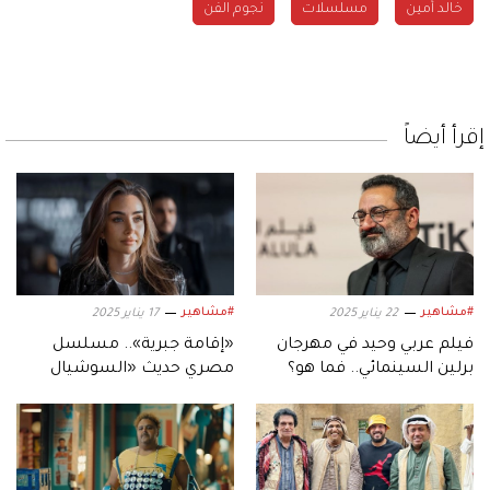
خالد أمين
مسلسلات
نجوم الفن
إقرأ أيضاً
#مشاهير
#مشاهير
22 يناير 2025
17 يناير 2025
فيلم عربي وحيد في مهرجان
«إقامة جبرية».. مسلسل
برلين السينمائي.. فما هو؟
مصري حديث «السوشيال
ميديا»