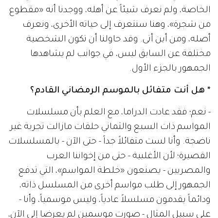
الخاصة، ولم نعرف شيئاً عن أهله، ووجدنا أنه «مقطوع
من شجرة»، وهنا سنتعرف إلى حياته الأخرى، ونعرف
أصله، ومن أين أتى. وقد حاولنا أن تكون الشخصية
مختلفة عن السابق ليس، في جوانب لم يشاهدها
الجمهور بالجزء الأول.
* هل أنت متفائل بالموسم الرمضاني القادم؟
- نعم؛ فقد عادت الدراما، مع العلم بأن مسلسلات
المواسم ذات السبع والثماني حلقات مازالت تجربة غير
ناضجة. وأنا لست متفائلاً جداً - حتى الآن - بالمسلسلات
القصيرة؛ لأن الأغلبية - حتى من إخواننا العرب
والمصريين - يصنعون «خلطة المواسم»، التي تدفع
الجمهور إلى طلب مواسم أخرى من المسلسل ذاته،
ودائماً يقدمون مسلسلاً عادياً، وليس موسمياً، وأنا -
على سبيل المثال - صورت موسمين لم يعرضا إلى الآن،