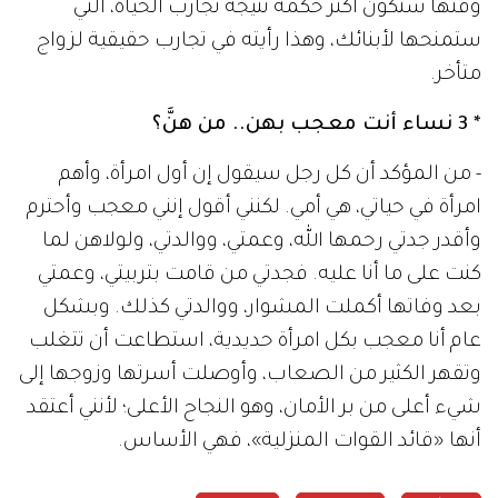
وقتها ستكون أكثر حكمة نتيجة تجارب الحياة، التي
ستمنحها لأبنائك، وهذا رأيته في تجارب حقيقية لزواج
متأخر.
* 3 نساء أنت معجب بهن.. من هنَّ؟
- من المؤكد أن كل رجل سيقول إن أول امرأة، وأهم
امرأة في حياتي، هي أمي. لكنني أقول إنني معجب وأحترم
وأقدر جدتي رحمها الله، وعمتي، ووالدتي، ولولاهن لما
كنت على ما أنا عليه. فجدتي من قامت بتربيتي، وعمتي
بعد وفاتها أكملت المشوار، ووالدتي كذلك. وبشكل
عام أنا معجب بكل امرأة حديدية، استطاعت أن تتغلب
وتقهر الكثير من الصعاب، وأوصلت أسرتها وزوجها إلى
شيء أعلى من بر الأمان، وهو النجاح الأعلى؛ لأنني أعتقد
أنها «قائد القوات المنزلية»، فهي الأساس.