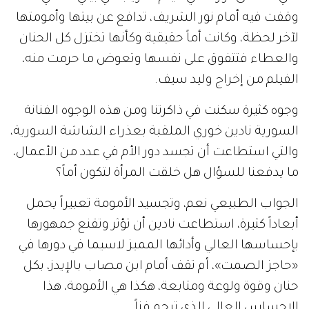
وقفت فيه أمام نور الشريف، تدافع عن بيتها وأمومتها
لآخر لحظة، وكانت أماً حقيقية وكأنها تختزل كل الحنان
والعطاء فتتفوق على نفسها وتعوض ما حرمت منه،
الفيلم من إخراج وليد سيف.
وجوه كثيرة سكنت في ذاكرتنا ومن هذه الوجوه الفنانة
السورية نادين خوري الملقبة بعذراء الشاشة السورية،
والتي استطاعت أن تجسد دور الأم في عدد من الأعمال،
ما يدفعنا للسؤال هل خلقت المرأة لتكون أماً؟
الجواب الطبيعي نعم، وتجسيد الأمومة تعبيراً يحمل
أبعاداً كثيرة، استطاعت نادين أن تؤثر وتقنع جمهورها
بإحساسها العالي وأدائها المميز لاسيما في دورها في
«حاجز الصمت»، أم تقف أمام ابن مصاب بالإيدز، بكل
حنان وقوة ولوعة ومتابعة، هكذا هي الأمومة، هذا
الإحساس العالي الذي ترجم فناً.