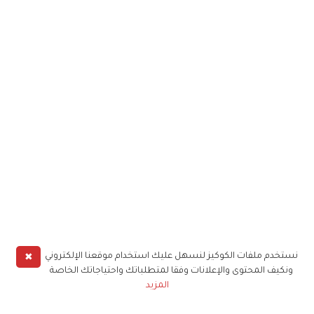
✖
نستخدم ملفات الكوكيز لنسهل عليك استخدام موقعنا الإلكتروني
ونكيف المحتوى والإعلانات وفقا لمتطلباتك واحتياجاتك الخاصة
المزيد