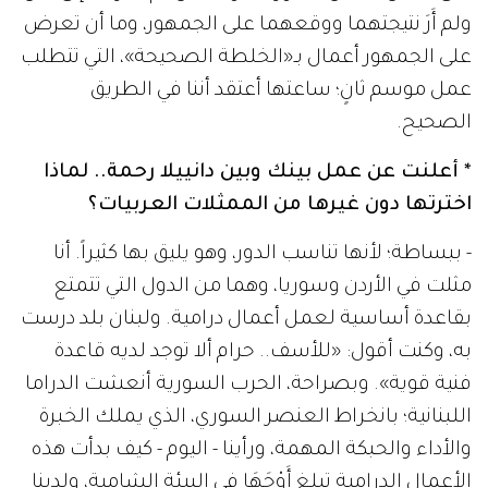
ولم أَرَ نتيجتهما ووقعهما على الجمهور، وما أن تعرض
على الجمهور أعمال بـ«الخلطة الصحيحة»، التي تتطلب
عمل موسم ثانٍ؛ ساعتها أعتقد أننا في الطريق
الصحيح.
* أعلنت عن عمل بينك وبين دانييلا رحمة.. لماذا
اخترتها دون غيرها من الممثلات العربيات؟
- ببساطة؛ لأنها تناسب الدور، وهو يليق بها كثيراً. أنا
مثلت في الأردن وسوريا، وهما من الدول التي تتمتع
بقاعدة أساسية لعمل أعمال درامية. ولبنان بلد درست
به، وكنت أقول: «للأسف.. حرام ألا توجد لديه قاعدة
فنية قوية». وبصراحة، الحرب السورية أنعشت الدراما
اللبنانية؛ بانخراط العنصر السوري، الذي يملك الخبرة
والأداء والحبكة المهمة، ورأينا - اليوم - كيف بدأت هذه
الأعمال الدرامية تبلغ أَوْجَهَا في البيئة الشامية، ولدينا