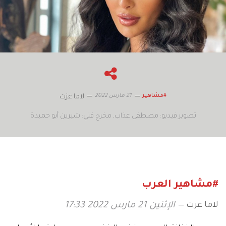
21 مارس 2022
#مشاهير
لاما عزت
تصوير فيديو: مصطفى عذاب
مخرج فني: شيرين أبو حميدة
#مشاهير العرب
لاما عزت
الإثنين 21 مارس 2022 17:33