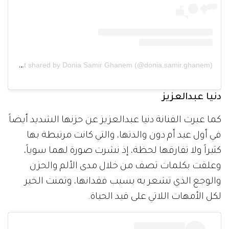
A post shared by Donia Samir Ghanem (@donia.samir.ghanem)
دنيا عبدالعزيز
كما عبرت الفنانة دنيا عبدالعزيز عن حزنها الشديد أيضاً
في أول عيد أم دون والدتها، والتي كانت مرتبطة بها
كثيراً ولا تفارقها لحظة، إذ نشرت صورة لهما سوياً،
وعلقت بكلمات تصف من خلال مدى الألم والحزن
والوجع الذي تشعر به بسبب فقدانها، وتمنت الخير
لكل الأمهات اللاتي على قيد الحياة.