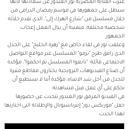
عبرت الفنانة المصرية نور الغندور عن سعادتها لأنها
ستطل على جمهورها في موسم رمضان الدرامي من
خلال مسلسل من "شارع الهرك إلى"، الذي تقدم خلاله
شخصية مختلفة، متمنية أن ينال العمل إعجاب
الجمهور.
وعلقت نور في لقاء خاص مع "زهرة الخليج" على الجدل
الذي رافق طرح "برمو" المسلسل عبر مواقع التواصل
الاجتماعي قائلة: "تابعوا المسلسل ثم احكموا"، مؤكدة
أن صناع الفيديوهات الترويجية يختارون مقاطع مثيرة
للجدل من أجل شد الانتباه، مؤكدة أننا لا نستطيع أن
نحكم على أي عمل قبل مشاهدته.
في الفيديو المرفق نور الغندور تتحدث عن حضورها
حفل "موريكس دور" إنترناشيونال والإطلالة التي اختارتها
لهذا الحدث.