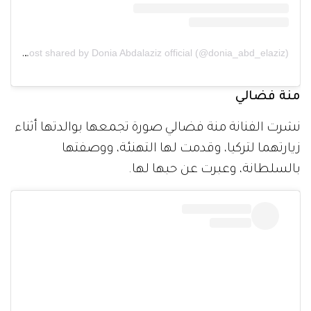
A post shared by Donia Abdalaziz official (@donia_abd_elaziz)
منة فضالي
نشرت الفنانة منة فضالي صورة تجمعها بوالدتها أثناء
زيارتهما لتركيا، وقدمت لها التهنئة، ووصفتها
بالسلطانة، وعبرت عن حبها لها.