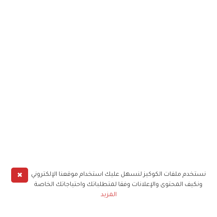
✖
نستخدم ملفات الكوكيز لنسهل عليك استخدام موقعنا الإلكتروني
ونكيف المحتوى والإعلانات وفقا لمتطلباتك واحتياجاتك الخاصة
المزيد