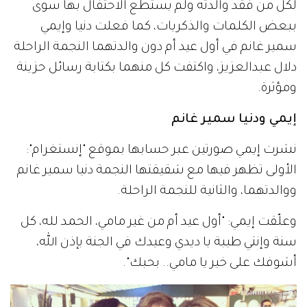
لكل من فقد والدته ولم يستطع الاحتفال بها سوى
ببعض الكلمات والذكريات، كما فعلت دنيا وإيمي
سمير غانم في أول عيد أم دون والدتهما النجمة الراحلة
دلال عبدالعزيز، واكتفت كل منهما بكتابة رسائل حزينة
ومؤثرة.
إيمي ودنيا سمير غانم
نشرت إيمي صورتين عبر حسابها بموقع "إنستغرام":
الأولى تظهر فيها مع شقيقتها النجمة دنيا سمير غانم
ووالدتهما، والثانية للنجمة الراحلة.
وعلّقت إيمي: "أول عيد أم من غير مامي، الحمد لله، كل
سنة وإنتي طيبة يا ديدي وعيدك في الجنة بإذن الله،
أشوفك على خير يا مامي.. بحبك".