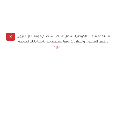
✖
نستخدم ملفات الكوكيز لنسهل عليك استخدام موقعنا الإلكتروني
ونكيف المحتوى والإعلانات وفقا لمتطلباتك واحتياجاتك الخاصة
المزيد
حملوا تطبيق
زهرة الخليج