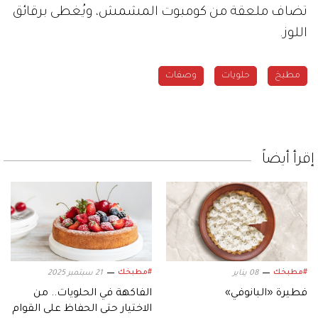
تضاف ملعقة من كومبوت المشمش، ويُغطى برقائق
اللوز.
مطبخ
حلويات
وصفات
إقرأ أيضاً
#مطبخك
#مطبخك
08 يناير
21 سبتمبر 2025
فطيرة «البانوفي»
الفاكهة في الحلويات.. من
الاختيار حتى الحفاظ على القوام