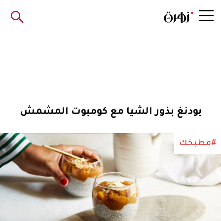
بودنغ بذور الشيا مع كومبوت المشمش
#مطبخك