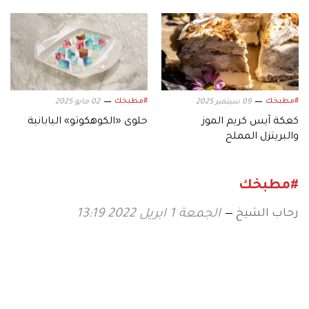
والنكهة
#مطبخك
#مطبخك
09 سبتمبر 2025
02 مايو 2025
كعكة آيس كريم الموز
حلوى «الكوهكوتو» اليابانية
والبريتزل المملح
#مطبخك
رحاب الشيخ
الجمعة 1 ابريل 2022 13:19