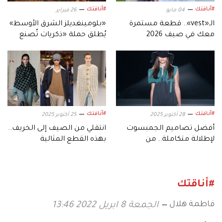
#أناقتك
#أناقتك
04 مايو
26 فبراير
الـ«vest».. قطعة مستمرة
«بلومينغديلز الشرق الأوسط»
معك في صيف 2026
يُطلق حملة «ذكريات تُصنع
لتدوم».. لشهر رمضان 2026
#أناقتك
#أناقتك
28 أكتوبر 2025
25 أكتوبر 2025
أفضل تصاميم الجمبسوت
انتقلي من الصيف إلى الخريف..
لإطلالة متكاملة.. من
بهذه القطع المثالية
الكلاسيكي إلى الرياضي
العصري
#أناقتك
فاطمة هلال
الجمعة 8 ابريل 2022 13:46