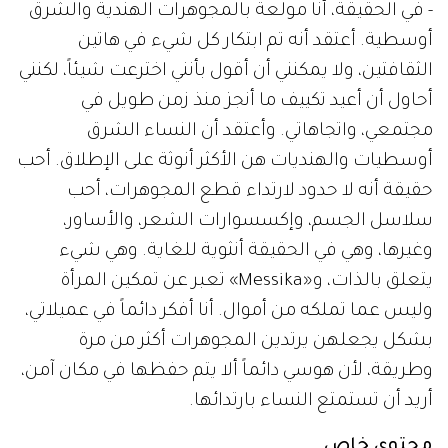
- في الحقيقة، أنا مولعة بالمجوهرات الهندية والشرق
أوسطية. أعتقد أنه تم ابتكار كل شيء في هاتين
الثقافتين، ولا يمكنني أن أقول بأنني اخترعت شيئاً، لكنني
أحاول أن أعيد تكييف ما أنجز منذ زمن طويل في
مجتمعي، واتجاهاتي. وأعتقد أن النساء الشرق
أوسطيات والهنديات هن الأكثر أنوثة على الإطلاق. أحب
حقيقة أنه لا حدود لارتداء قطع المجوهرات، أحب
سلاسل الجسم، وإكسسوارات الشعر، والأساور،
وغيرها، وهي في الحقيقة أنثوية للغاية. وهي شيء
يتعلق بالذات، و«Messika» تعبر عن تمكين المرأة
وليس عما تملكه من أموال. أنا أفكر دائماً في عميلاتي،
بشكل يجعلهن يرتدين المجوهرات أكثر من مرة
وطريقة، لأن هوسي دائماً ألا يتم حفظها في مكان آمن،
أريد أن تستمتع النساء بارتدائها.
محتوى خاص