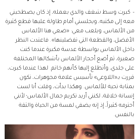
- كبرت وسط شغف والدي بعمله، إذ كان يصطحبني
معه إلى مكتبه، ويجلسني أمام طاولة عليها قطع كثيرة
من الألماس، ويلعب معي: «ضعي هنا الألماس
الأفضل، والقطعة التي تفضلينها». فاعتدت النظر
داخل الألماس بواسطة عدسة مكبرة عندما كنت
صغيرة، ثم أضع أحجار الألماس بأشكالها المختلفة
على جلدي، وأتطلع إليها كأنهم خاتم. لهذا عندما كبرت،
قررت بـ«اللاوعي» تأسيس علامة مجوهرات، تكون
بمثابة تحية للألماس. وهكذا بدأت، وقلت أنا لست
إنسانة خلاقة، لكنني أريد تكريم جمال الألماس؛ لأنني
أحترمه كثيراً، إذ إنه يضفي لمسة من الحياة والثقة
بالنفس.