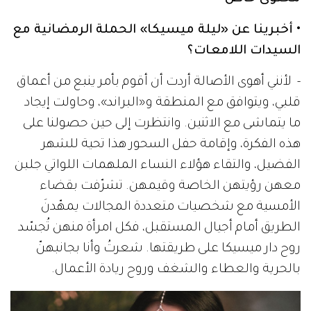
• أخبرينا عن «ليلة ميسيكا» الحملة الرمضانية مع
السيدات اللامعات؟
- لأنني أهوى الأصالة أردت أن أقوم بأمر ينبع من أعماق
قلبي، ويتوافق مع المنطقة و«البراند»، وحاولت إيجاد
ما يتماشى مع الاثنين. وانتظرت إلى حين حصولنا على
هذه الفكرة، وإقامة حفل السحور هذا تحية للشهر
الفضيل، والتقاء هؤلاء النساء الملهمات اللواتي جلبن
معهن رؤيتهن الخاصة وقيمهن. تشرّفت بقضاء
الأمسية مع شخصيات متعددة المجالات يمهّدنَ
الطريق أمام أجيال المستقبل، فكل امرأة منهن تُجسّد
روح دار ميسيكا على طريقتها. شعرتُ وأنا بجانبهنّ
بالحرية والعطاء والشغف وروح ريادة الأعمال.