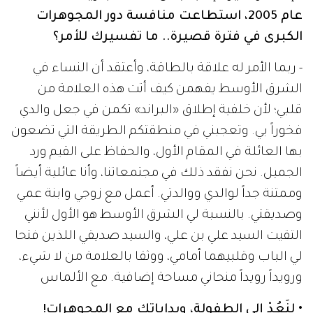
عام 2005، استطاعت منافسة دور المجوهرات
الكبرى في فترة قصيرة.. ما تفسيرك للأمر؟
- ربما الأمر له علاقة بالطاقة، وأعتقد أن النساء في
الشرق الأوسط يفهمن كيف أتت هذه العلامة من
قلبي؛ لأن خلفية إطلاق «البراند» تكمن في جعل والدي
فخوراً بي. وتعجبني في منطقتكم الطريقة التي تضعون
بها العائلة في المقام الأول، والحفاظ على القيم ورد
الجميل. نحن نفقد ذلك في مجتمعاتنا، وأنا عائلية أيضاً
وممتنة جداً لوالدي ووالدتي. أعمل مع زوجي وابنة عمي
وصديقتي. بالنسبة لي الشرق الأوسط هو الأول لأنني
التقيت السيد علي بن علي، والسيد صديقي اللذين فتحا
لي الباب وقلبيهما أمامي، ووثقا بالعلامة من لا شيء،
ورويداً رويداً منحاني مساحة إضافية. مع الألماس
• لِنَعُدْ إلى الطفولة، وبداياتك مع المجوهرات!