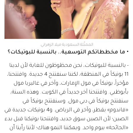
الممثّلة السعودية ميلا الزهراني.
• ما مخططاتكم التوسعية.. بالنسبة للبوتيكات؟
- بالنسبة للبوتيكات، نحن محظوظون للغاية لأن لدينا
11 بوتيكاً في المنطقة، لكننا سنفتتح 4 جديدة. وافتتحنا،
مؤخراً، بوتيكاً في مول الإمارات، وآخر في غاليريا مول
بأبوظبي. وافتتحنا آخر جديداً في الكويت. وهذه السنة،
سنفتتح بوتيكاً في دبي مول. وسنفتتح بوتيكاً في
«فاندوم» بقطر، وآخر في الرياض. و4 بوتيكات جديدة في
الصين؛ لأن الصين سوق جديد، وافتتحنا بوتيكنا قبل بدء
«الجائحة» بيوم واحد. ويمكننا النمو هناك؛ لأننا رأينا أن