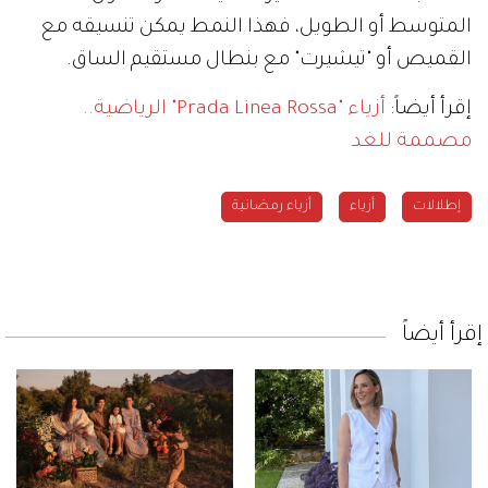
المتوسط أو الطويل، فهذا النمط يمكن تنسيقه مع
القميص أو "تيشيرت" مع بنطال مستقيم الساق.
إقرأ أيضاً:
أزياء "Prada Linea Rossa" الرياضية..
مصممة للغد
إطلالات
أزياء
أزياء رمضانية
إقرأ أيضاً