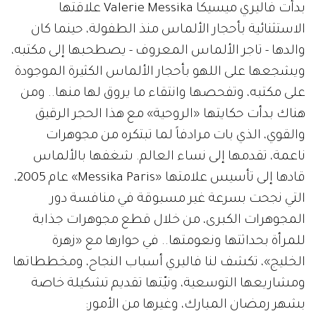
بدأت فاليري ميسيكا Valerie Messika علاقتها
الاستثنائية بأحجار الألماس منذ الطفولة، حينما كان
والدها - تاجر الألماس المعروف - يصطحبها إلى مكتبه،
ويشجعها على اللهو بأحجار الألماس الكثيرة الموجودة
على مكتبه، وتفحصها وانتقاء ما يروق لها منها.. ومن
هناك بدأت حكايتها «الروحية» مع هذا الحجر الرقيق
والقوي، الذي بات مرادفاً لما تبتكره من مجوهرات
ناعمة، تقدمها إلى نساء العالم. شغفها بالألماس
قادها إلى تأسيس علامتها «Messika Paris» عام 2005،
التي نجحت بسرعة غير مسبوقة في منافسة دور
المجوهرات الكبرى، من خلال قطع مجوهرات جذابة
للمرأة بحداثتها ونعومتها.. في حوارها مع «زهرة
الخليج»، تكشف لنا فاليري أسباب النجاح، ومخططاتها
ومشاريعها التوسعية، ونيّتها تقديم تشكيلة خاصة
بشهر رمضان المبارك، وغيرها من الأمور: