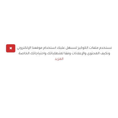
✖
نستخدم ملفات الكوكيز لنسهل عليك استخدام موقعنا الإلكتروني
ونكيف المحتوى والإعلانات وفقا لمتطلباتك واحتياجاتك الخاصة
المزيد
حملوا تطبيق
زهرة الخليج