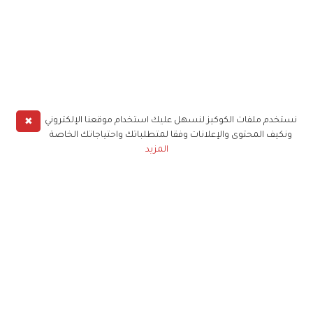
✖
نستخدم ملفات الكوكيز لنسهل عليك استخدام موقعنا الإلكتروني
ونكيف المحتوى والإعلانات وفقا لمتطلباتك واحتياجاتك الخاصة
المزيد
حملوا تطبيق
زهرة الخليج