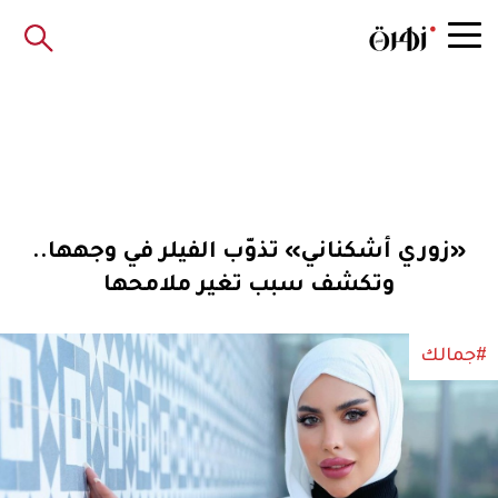
«زوري أشكناني» تذوّب الفيلر في وجهها..
وتكشف سبب تغير ملامحها
#جمالك