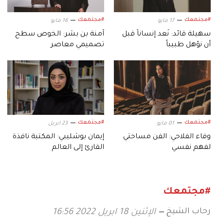
#مجتمعك
#مجتمعك
17 مايو
16 مايو
سهيلة قائد: نُعد إنساناً قبل
آمنة بن بشر: الخوص سطح
أن نؤهل طبيباً
تصميمي معاصر
#مجتمعك
#مجتمعك
01 مايو
23 ابريل
وفاء الفلاحي: الفن مساحتي
إيمان بوشليبي: المكتبة نافذة
لفهم نفسي
القارئ إلى العالم
#مجتمعك
رحاب الشيخ
الإثنين 18 ابريل 2022 16:56