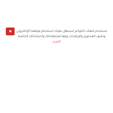
✖
نستخدم ملفات الكوكيز لنسهل عليك استخدام موقعنا الإلكتروني
ونكيف المحتوى والإعلانات وفقا لمتطلباتك واحتياجاتك الخاصة
المزيد
حملوا تطبيق
زهرة الخليج