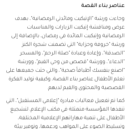
عناصر بناء القصة
وجاءت ورشة "الإتيكيت ومائدتي الرمضانية"، بهدف
عرض ومناقشة إتيكيت الزيارات والمناسبات
الرمضانية وإتيكيت المائدة في رمضان، بالإضافة إلى
ورشة "خروفة وحزاية" التي تضمنت شجرة الكنز
"الصدقة"، وإعادة وعبادة "صلة الرحم"، والمسحر
"الدعاء"، وورشة "قصص من وحي القيم"، وورشة
"اصنع بنفسك أطباقاً صحية"، والتي حثت جميعها على
تعلم الأطفال عناصر بناء القصة، وكيفية توليد الفكرة
القصصية والمحتوى والقيم لديهم.
كما تم تفعيل فعاليات مبادرة "إعلامي المستقبل"، التي
تنفذها المؤسسة متمثلة في مكتب الإعلام، لتشجيع
الأطفال على تنمية مهاراتهم الإعلامية المختلفة،
وتسليط الضوء على المواهب ودعمها، وتوفير بيئة