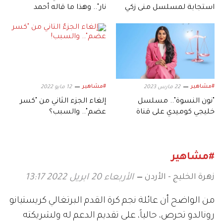
استجابة لمسلسل منى زكي
نار".. وهذا ما قاله أحمد
العوضي
#مشاهير
#مشاهير
22 مارس 2023
12 مايو 2022
"نون النسوة".. مسلسل
إلغاء الجزء الثاني من "كسر
خليجي كوميدي على قناة
عضم".. والسبب؟
الإمارات
#مشاهير
زهرة الخليج - الأردن
الأربعاء 20 ابريل 2022 13:17
من الواضح أن عائلة نجم كرة القدم البرتغالي كريستيانو
رونالدو تحرص، حالياً، على تقديم الدعم له ولشريكته