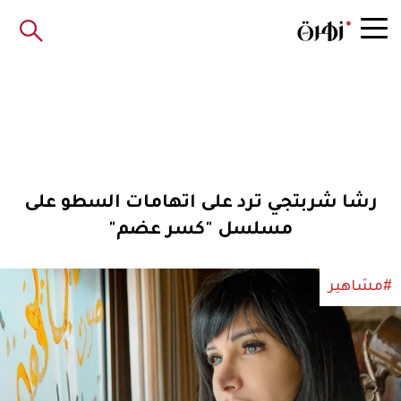
رشا شربتجي ترد على اتهامات السطو على
مسلسل "كسر عضم"
#مشاهير