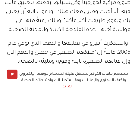
صورةً مركبة لجورجينا وكريستيانو، أرفقتها بتعليقٍ قالت
فيه: "أنا أحبك وقلبي معك هناك. ودعوت الله أن يعتني
بك ويقوي طريقك أكثر فأكثر"، وذلك رغبةً منها في
مواساة أخيها بهذه الفاجعة الكبيرة والمحنة الصعبة.
واستذكرت أفيرو في تعليقها والدهما الذي توفي عام
2005، قائلةً إن "ملاكهم الصغير في حضن والدهم الآن.
وإن فتاتهم الصغيرة ثابتة وقوية ومليئة بالصحة،
وستظهر كل يوم أن الحب فقط هو المهم".
✖
نستخدم ملفات الكوكيز لنسهل عليك استخدام موقعنا الإلكتروني
ونكيف المحتوى والإعلانات وفقا لمتطلباتك واحتياجاتك الخاصة
وعلى صعيد الدعم المتواصل لنجم مانشستر يونايتد،
المزيد
قدم جمهور نادي ليفربول الدعم لنجم خصمهم، خلال
الدقائق الأول من مباراة الفريقين، التي أقيمت يوم
أمس في ملعب أنفيلد، وتغيب عنها رونالدو بسبب
المصاب الأليم الذي يعيشه حالياً.
كما انتظر جمهور الريدز وصول الدقيقة السابعة من