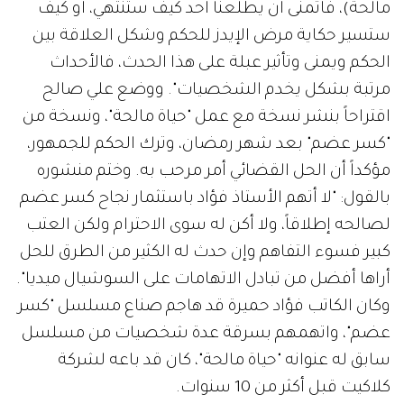
مالحة)، فأتمنى أن يطلعنا أحد كيف ستنتهي، أو كيف
ستسير حكاية مرض الإيدز للحكم وشكل العلاقة بين
الحكم ويمنى وتأثير عبلة على هذا الحدث، فالأحداث
مرتبة بشكل يخدم الشخصيات". ووضع علي صالح
اقتراحاً بنشر نسخة مع عمل "حياة مالحة"، ونسخة من
"كسر عضم" بعد شهر رمضان، وترك الحكم للجمهور،
مؤكداً أن الحل القضائي أمر مرحب به. وختم منشوره
بالقول: "لا أتهم الأستاذ فؤاد باستثمار نجاح كسر عضم
لصالحه إطلاقاً، ولا أكن له سوى الاحترام ولكن العتب
كبير فسوء التفاهم وإن حدث له الكثير من الطرق للحل
أراها أفضل من تبادل الاتهامات على السوشيال ميديا".
وكان الكاتب فؤاد حميرة قد هاجم صناع مسلسل "كسر
عضم"، واتهمهم بسرقة عدة شخصيات من مسلسل
سابق له عنوانه "حياة مالحة"، كان قد باعه لشركة
كلاكيت قبل أكثر من 10 سنوات.