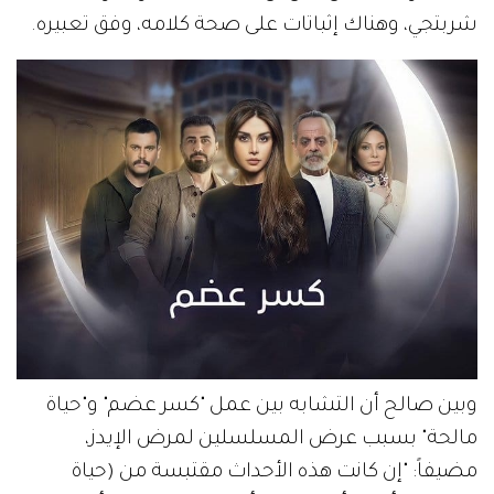
شربتجي، وهناك إثباتات على صحة كلامه، وفق تعبيره.
وبين صالح أن التشابه بين عمل "كسر عضم" و"حياة
مالحة" بسبب عرض المسلسلين لمرض الإيدز،
مضيفاً: "إن كانت هذه الأحداث مقتبسة من (حياة