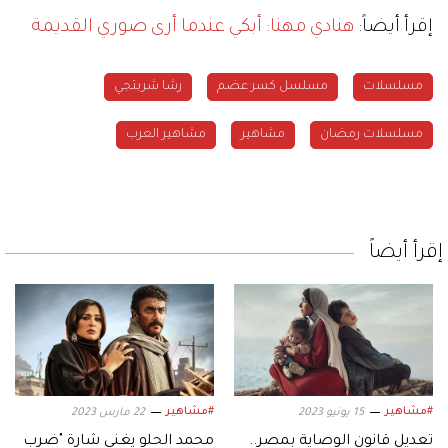
إقرأ أيضاً:
هنادي مهنا: أبكي عندما أرى صوري القديمة
مسلسلات
مسلسل كسر عضم
رشا شربتجي
مسلسلات رمضان
مشاهير
مشاهير العرب
إقرأ أيضاً
#مشاهير
#مشاهير
15 يونيو 2023
22 مارس 2023
تعديل قانون الوصاية بمصر..
محمد الحلو يغني شارة "ضرب