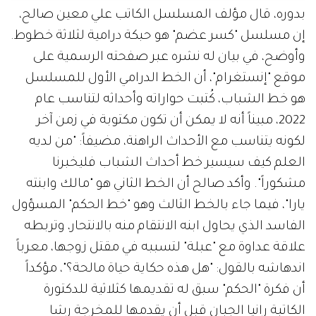
بدوره، قال مؤلف المسلسل الكاتب علي معين صالح،
إن مسلسل "كسر عضم" هو حبكة درامية لثلاثة خطوط.
وأوضح، في بيان له نشره عبر صفحته الرسمية على
موقع "إنستغرام"، أن الخط الدرامي الأول للمسلسل
هو خط الشباب، كُتبت حواراته وأحداثه لتناسب عام
2022، مبيناً أنه لا يمكن أن تكون مكتوبة في زمن آخر
لكونه يتناسب مع الأحداث الراهنة، مضيفاً: "من لديه
العلم كيف سيسير خط أحداث الشباب فليخبرنا
مشكوراً". وأكد صالح أن الخط الثاني هو "مالك وابنته
يارا"، فيما جاء بالخط الثالث وهو "خط الحكم" المسؤول
الفاسد الذي يحاول ابنه الانتقام منه بالانتحار، وتربطه
علاقة عداوة مع "عبلة" لتسببه في مقتل زوجها، معرباً
اندهاشه بالقول: "هل هذه حكاية حياة مالحة؟"، مؤكداً
أن فكرة "الحكم" سبق له تقديمها كثلاثية للدكتورة
الكاتبة رانيا الجبان قبل أن يقدمها للمخرجة رشا