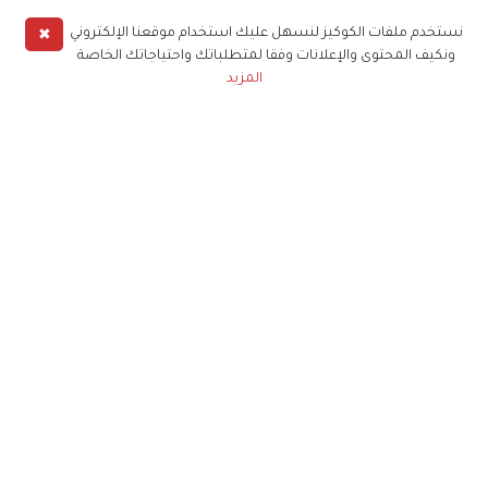
✖
نستخدم ملفات الكوكيز لنسهل عليك استخدام موقعنا الإلكتروني
ونكيف المحتوى والإعلانات وفقا لمتطلباتك واحتياجاتك الخاصة
المزيد
حملوا تطبيق
زهرة الخليج
الاشتراك للحصول على ملخص أسبوعي على بريدك
الإلكتروني