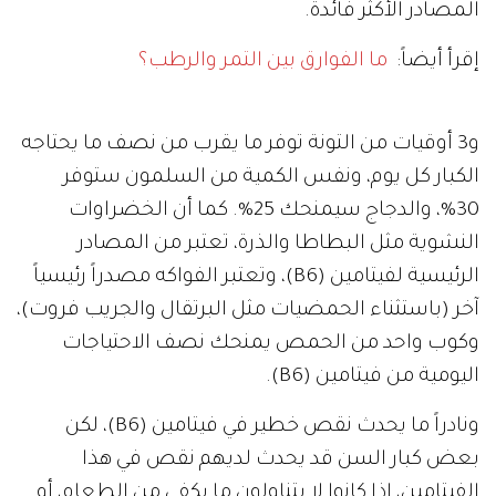
المصادر الأكثر فائدة.
إقرأ أيضاً:
ما الفوارق بين التمر والرطب؟
و3 أوقيات من التونة توفر ما يقرب من نصف ما يحتاجه
الكبار كل يوم، ونفس الكمية من السلمون ستوفر
30%، والدجاج سيمنحك 25%. كما أن الخضراوات
النشوية مثل البطاطا والذرة، تعتبر من المصادر
الرئيسية لفيتامين (B6)، وتعتبر الفواكه مصدراً رئيسياً
آخر (باستثناء الحمضيات مثل البرتقال والجريب فروت)،
وكوب واحد من الحمص يمنحك نصف الاحتياجات
اليومية من فيتامين (B6).
ونادراً ما يحدث نقص خطير في فيتامين (B6)، لكن
بعض كبار السن قد يحدث لديهم نقص في هذا
الفيتامين، إذا كانوا لا يتناولون ما يكفي من الطعام، أو