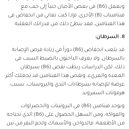
ويعمل (B6) في بعض الأحيان جنباً إلى جنب مع
فيتامينات (B) الأخرى، فإذا كنت تعاني من انخفاض في
هذا الفيتامين، فقد يبطئ ذلك من قدراتك العقلية.
8. السرطان:
قد يلعب انخفاض (B6) دوراً في زيادة فرص الإصابة
بالسرطان، ولا يعرف الباحثون بالضبط السبب في
ذلك، لكن الدراسات ربطت نقص (B6) بسرطان
المعدة والمريء، ونقص هذا الفيتامين قد يجعلك أكثر
عرضة للإصابة بسرطانات الثدي والبروستات، بسبب
هرمونات الستيرويد.
ويوجد فيتامين (B6) في البروتينات والخضراوات
والفواكه، ومن السهل الحصول على (B6) الذي تحتاجه
من الأطعمة، فالدواجن والأسماك ولحم البقر من بين