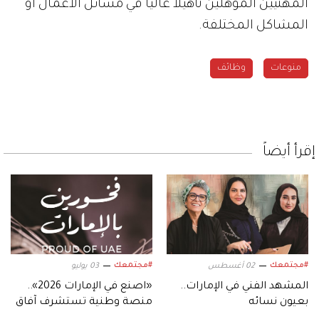
المهنيين المؤهلين تأهيلاً عالياً في مسائل الأعمال أو
المشاكل المختلفة.
منوعات
وظائف
إقرأ أيضاً
#مجتمعك
#مجتمعك
02 أغسطس
03 يوليو
المشهد الفني في الإمارات..
«اصنع في الإمارات 2026»..
بعيون نسائه
منصة وطنية تستشرف آفاق
النهضة الصناعية