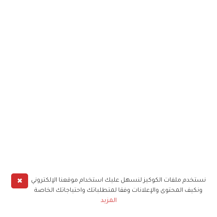
✖
نستخدم ملفات الكوكيز لنسهل عليك استخدام موقعنا الإلكتروني
ونكيف المحتوى والإعلانات وفقا لمتطلباتك واحتياجاتك الخاصة
المزيد