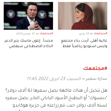
#مجتمعك
#مجتمعك
29 يونيو
10 نوفمبر 2025
غالية أهلي: أردت بناء مجتمع
مجدداً.. إيلون ماسك يثير الذعر:
وليس استوديو رياضياً فقط
الذكاء الاصطناعي سيقضي
على الوظائف المكتبية
#مجتمعك
سارة سمير
السبت 23 ابريل 2022 11:45
هل تتخيل أن هناك فاكهة يصل سعرها لـ6 آلاف دولار؟
"دينسوك" أو البطيخ الأسود الياباني النادر، يصل سعره
لستة آلاف دولار، حيث تتم زراعته في جزيرة هوكايدو