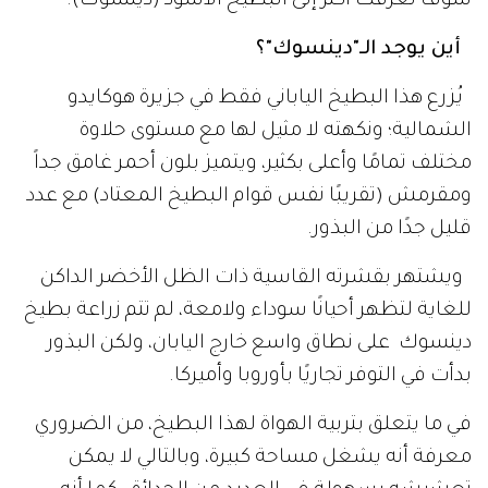
سوف نعرفك أكثر إلى البطيخ الأسود (دينسوك).
أين يوجد الـ"دينسوك"؟
يُزرع هذا البطيخ الياباني فقط في جزيرة هوكايدو
الشمالية؛ ونكهته لا مثيل لها مع مستوى حلاوة
مختلف تمامًا وأعلى بكثير، ويتميز بلون أحمر غامق جداً
ومقرمش (تقريبًا نفس قوام البطيخ المعتاد) مع عدد
قليل جدًا من البذور.
ويشتهر بقشرته القاسية ذات الظل الأخضر الداكن
للغاية لتظهر أحيانًا سوداء ولامعة، لم تتم زراعة بطيخ
دينسوك على نطاق واسع خارج اليابان، ولكن البذور
بدأت في التوفر تجاريًا بأوروبا وأميركا.
في ما يتعلق بتربية الهواة لهذا البطيخ، من الضروري
معرفة أنه يشغل مساحة كبيرة، وبالتالي لا يمكن