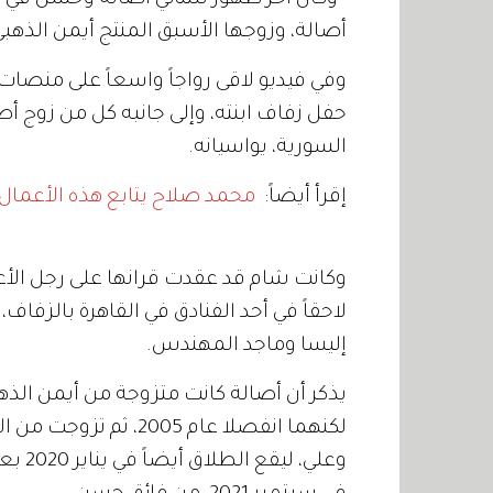
وكان آخر ظهور للثنائي أصالة وحسن في حف
أصالة، وزوجها الأسبق المنتج أيمن الذه
وفي فيديو لاقى رواجاً واسعاً على منصات 
حفل زفاف ابنته، وإلى جانبه كل من زوج أص
السورية، يواسيانه.
إقرأ أيضاً:
محمد صلاح يتابع هذه الأعمال في رمضان 2
وكانت شام قد عقدت قرانها على رجل الأع
لاحقاً في أحد الفنادق في القاهرة بالزفا
إليسا وماجد المهندس.
يذكر أن أصالة كانت متزوجة من أيمن الذهبي،
لكنهما انفصلا عام 2005