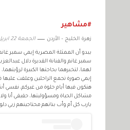
في رمضان 2027
جمّال جا
ريادة ال
#مشاهير
زهرة الخليج - الأردن
الجمعة 22 ابريل 2022 15:49
يبدو أن الممثلة المصرية إيمي سمير غانم ل
سمير غانم والفنانة القديرة دلال عبدالعزيز،
لهما، لتخبرهما بحاجتها الكبيرة لرؤيتهما
إيمي صورة تجمع الراحلين وعلقت عليها قا
هتكون فيها أيام حلوة من غيركم، نفسي أ
مشاكل الحياة ومسؤوليتها، حقيقي أنا ولا ح
يارب كل أم وأب بناتهم محتاجينهم زيي دلوق