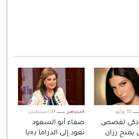
10 يوليو
03 أغسطس
#مشاهير
ذكي لقصص
صفاء أبو السعود
 يمنح رزان
تعود إلى الدراما بـ«يا