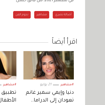
في سبتمبر 2021، من فائق حسن.
أصالة نصري
مشاهير
نجوم الفن
اقرأ أيضاً
21 يوليو
#مشاهير
#مشاهير
دنيا وإيمي سمير غانم
تطبيق 
تعودان إلى الدراما..
الأطفال