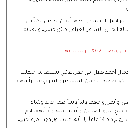
ل زفاف شام، الابنة الكبرى للفنانة السورية
بي.
التواصل الاجتماعي، ظهر أيمن الذهبي باكياً في
الة الحالي، الشاعر العراقي فائق حسن، والفنانة
202.. ويشيد بها
مال أحمد هلال، في حفل عائلي بسيط، ثم احتفلت
ف، الذي حضره عدد من المشاهير والنجوم، على رأسهم
 وأثمر زواجهما ولداً وبنتاً، هما: خالد وشام،
، ثم تزوجت من المخرج طارق العريان، وأنجبت منه توأماً، هما آدم
وعلي، ليقع الطلاق أيضاً في يناير 2020 بعد زواج دام 14 عاماً، إلا أنها عادت وتزوجت مرة أخرى،