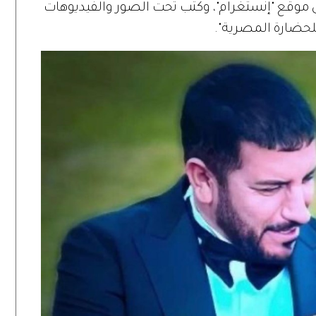
ى موقع "إنستغرام"، وكتب تحت الصور والفيديوهات
لحضارة المصرية".