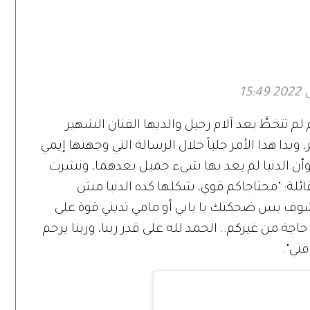
ئزة دولية في
خبر أبيض».. ورسالة
أعمال
اجتماعية عبر
«المنصات الرقمية»
م تتخطَّ بعد آلام رحيل والديها الفنان الشهير
 وبدا هذا الأمر جلياً خلال الرسالة التي وجهتها إيمي
، وأن الدنيا لم يعد بها شيء جميل بعدهما، ونشرت
ئلة: "محتاجاكم قوي، شكلها كده الدنيا مش
شوف بس ضحكتك يا بابي أو مامي تديني قوة على
اجة من غيركم.. الحمد لله على قدر ربنا، وربنا يرحم
تي".