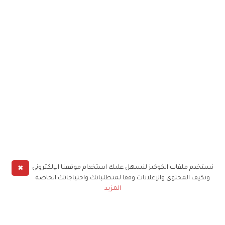
✖
نستخدم ملفات الكوكيز لنسهل عليك استخدام موقعنا الإلكتروني
ونكيف المحتوى والإعلانات وفقا لمتطلباتك واحتياجاتك الخاصة
المزيد