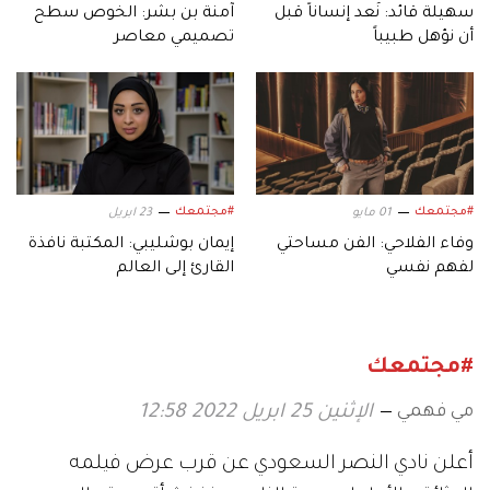
سهيلة قائد: نُعد إنساناً قبل
آمنة بن بشر: الخوص سطح
أن نؤهل طبيباً
تصميمي معاصر
#مجتمعك
#مجتمعك
01 مايو
23 ابريل
وفاء الفلاحي: الفن مساحتي
إيمان بوشليبي: المكتبة نافذة
لفهم نفسي
القارئ إلى العالم
#مجتمعك
مي فهمي
الإثنين 25 ابريل 2022 12:58
أعلن نادي النصر السعودي عن قرب عرض فيلمه