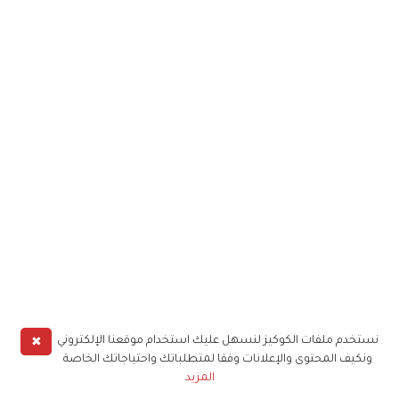
✖
نستخدم ملفات الكوكيز لنسهل عليك استخدام موقعنا الإلكتروني
ونكيف المحتوى والإعلانات وفقا لمتطلباتك واحتياجاتك الخاصة
المزيد