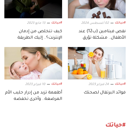
#حياتك
#حياتك
02 أغسطس 2024
13 مايو 2023
نقص فيتامين (ب12) عند
كيف تتخلص من إدمان
الأطفال.. مشكلة تؤرق
الإنترنت؟.. إليك الطريقة
الأمهات وهكذا يمكن تفاديها
#حياتك
#حياتك
24 فبراير 2023
10 فبراير 2023
فوائد البرتقال لصحتك
أطعمة تزيد من إدرار حليب الأم
المرضعة.. وأخرى تخفضه
#حياتك