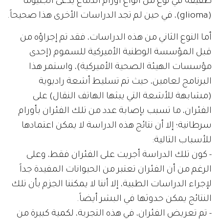
طفيفة في نوع من أنواع أورام الدماغ يدعى الجليوما
(glioma)، في حين لم تجد الدراسات الأخرى هذا صحيحاً.
أما النوع الثاني من هذه الدراسات، فقد تم إجراؤه من
قبل المؤسسة الوطنية الأميركية للسموم (إحدى
مؤسسات الهيئة الصحية الأميركية)، واستمر هذا
البرنامج لعامين، حيث تم تسليط أشعة راديوية
(مشابهة للأشعة التي يبثها الهاتف النقال) على
الفئران، ما تسبب بإصابة عدد من تلك الفئران بأورام
سرطانية؛ إلا أن نتائج هذه الدراسة لا يمكن اعتمادها
للأسباب التالية:
- كون تلك الدراسة أجريت على الفئران فقط، وعلى
الرغم من أن الفئران تعتبر من الحيوانات المفيدة جداً
لإجراء الدراسات الطبية، إلا أننا لا يمكننا الجزم بأن تلك
النتائج يمكن حدوثها في البشر أيضاً.
- تم تعريض الفئران، في هذه التجربة، لكمية كبيرة من