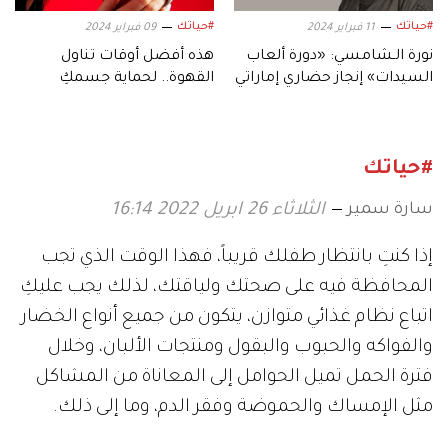
#حياتك
#حياتك
11 فبراير 2024
09 فبراير 2024
نورة الـشامسي: «دورة ألعاب
هذه أفضل أوقات تناول
السيدات» إنجاز حضاري إماراتي
القهوة.. لحماية جسمكِ
وعقلكِ
#حياتك
سارة سمير
الثلاثاء 26 ابريل 2022 16:14
إذا كنتِ بانتظار طفلك قريباً، فهذا الوقت الذي تجب
المحافظة فيه على صحتك ولياقتك، لذلك يجب عليكِ
اتباع نظام غذائي متوازن، يتكون من جميع أنواع الخضار
والفواكه والحبوب والبقول ومنتجات الألبان، وخلال
فترة الحمل تميل الحوامل إلى المعاناة من المشاكل
مثل الإمساك والحموضة وفقر الدم، وما إلى ذلك.