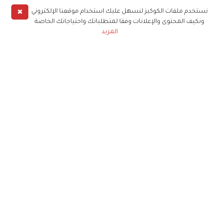
✖
نستخدم ملفات الكوكيز لنسهل عليك استخدام موقعنا الإلكتروني
ونكيف المحتوى والإعلانات وفقا لمتطلباتك واحتياجاتك الخاصة
المزيد
حملوا تطبيق
زهرة الخليج
الاشتراك للحصول على ملخص أسبوعي على بريدك
الإلكتروني