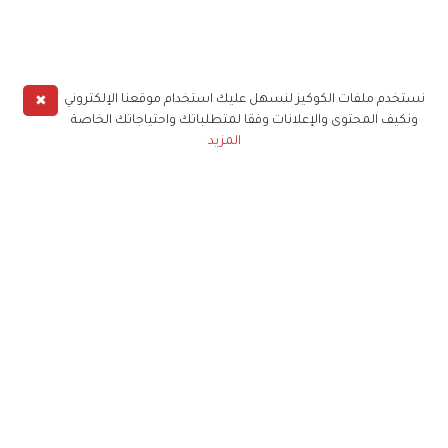
✖
نستخدم ملفات الكوكيز لنسهل عليك استخدام موقعنا الإلكتروني
ونكيف المحتوى والإعلانات وفقا لمتطلباتك واحتياجاتك الخاصة
المزيد
حملوا تطبيق
زهرة الخليج