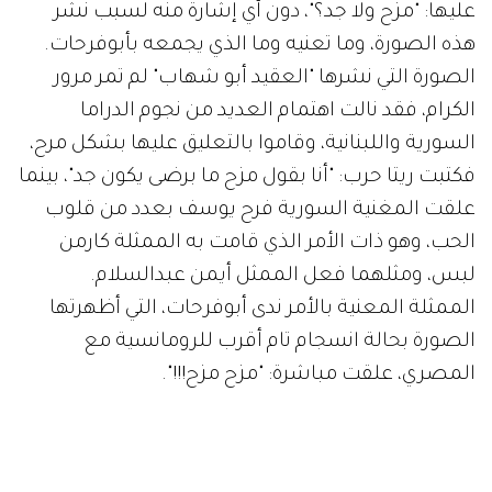
عليها: "مزح ولا جد؟"، دون أي إشارة منه لسبب نشر
هذه الصورة، وما تعنيه وما الذي يجمعه بأبوفرحات.
الصورة التي نشرها "العقيد أبو شهاب" لم تمر مرور
الكرام، فقد نالت اهتمام العديد من نجوم الدراما
السورية واللبنانية، وقاموا بالتعليق عليها بشكل مرح،
فكتبت ريتا حرب: "أنا بقول مزح ما برضى يكون جد"، بينما
علقت المغنية السورية فرح يوسف بعدد من قلوب
الحب، وهو ذات الأمر الذي قامت به الممثلة كارمن
لبس، ومثلهما فعل الممثل أيمن عبدالسلام.
الممثلة المعنية بالأمر ندى أبوفرحات، التي أظهرتها
الصورة بحالة انسجام تام أقرب للرومانسية مع
المصري، علقت مباشرة: "مزح مزح!!!".