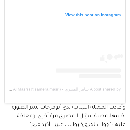
View this post on Instagram
A post shared by سامر المصري - Samer Al Masri (@sameralmasri)
وأعادت الممثلة اللبنانية ندى أبوفرحات نشر الصورة
نفسها، مجيبة سؤال المصري مرة أخرى، ومعلقة
عليها: "جواب لحزورة روايات عبير.. أكيد مزح".