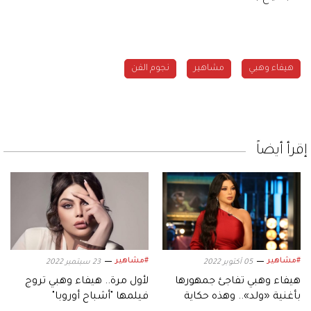
هيفاء وهبي
مشاهير
نجوم الفن
إقرأ أيضاً
#مشاهير
#مشاهير
05 أكتوبر 2022
23 سبتمبر 2022
هيفاء وهبي تفاجئ جمهورها
لأول مرة.. هيفاء وهبي تروج
بأغنية «ولد».. وهذه حكاية
فيلمها "أشباح أوروبا"