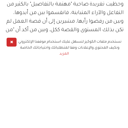
وحظيت تغريدة صاحبة "مهتمة بالتفاصيل" بالكثير من
التفاعل والآراء المتباينة، فانقسموا بين من أيدوها،
وبين من رفضوا رأيها، مشيرين إلى أن قصة العمل لم
تكن بذلك المستوى والقصة ككل، وبين من أكد أن "من
شارع الهرم إلى" يخالف العادات والتقاليد في الكويت.
✖
نستخدم ملفات الكوكيز لنسهل عليك استخدام موقعنا الإلكتروني
ونكيف المحتوى والإعلانات وفقا لمتطلباتك واحتياجاتك الخاصة
المزيد
وكان هذا المسلسل تحديداً قد واجه عدة أزماتٍ مع
الجمهور، أولاها عندما اتهمه مغردون مصريون بأنه
يسيء للمرأة المصرية، بعد أن ظهرت نور الغندور وهي
تؤدي دور راقصة مصرية في العمل.