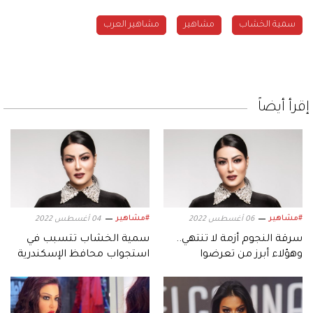
سمية الخشاب
مشاهير
مشاهير العرب
إقرأ أيضاً
#مشاهير
#مشاهير
06 أغسطس 2022
04 أغسطس 2022
سرقة النجوم أزمة لا تنتهي..
سمية الخشاب تتسبب في
وهؤلاء أبرز من تعرضوا
استجواب محافظ الإسكندرية
للسرقة