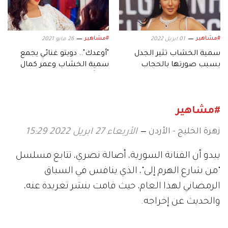
#مشاهير
#مشاهير
01 ابريل 2022
26 مايو 2021
سمية الخشاب تثير الجدل
"أوعدك".. دويتو غنائي يجمع
بسبب صورتها بالحجاب
سمية الخشاب وعمر كمال
قريباً
#مشاهير
زهرة الخليج - الأردن
الأربعاء 27 ابريل 2022 15:29
يبدو أن الفنانة السورية، أصالة نصري، تتابع مسلسل
"من شارع الهرم إلى"، الذي ينافس في السباق
الرمضاني لهذا العام، حيث قامت بنشر تغريدة عنه،
والحديث عن إخراجه.