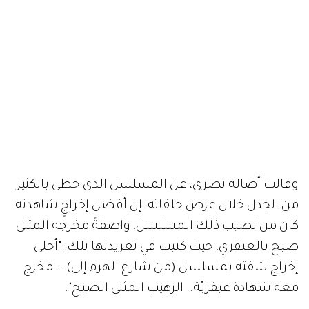
وقالت أصالة نصري، عن المسلسل الذي حظي بالكثير
من الجدل خلال عرض حلقاته، إن أفضل إخراجٍ شاهدته
كان من نصيب ذلك المسلسل، واصفةً مخرجه المثنى
صبح بالعبقري، حيث كتبت في تغريدتها تلك: "أحلى
إخراج شفته بمسلسل (من شارع الهرم إلى)... مخرج
معه شهادة عبقريّة.. الرهيب المثنى الصبح".