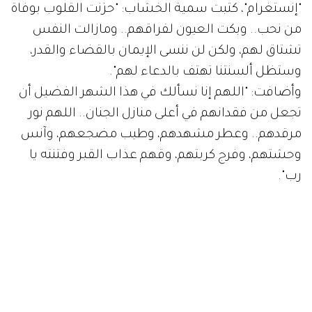
"إنستغرام"، كتبت سمية الخشاب: "حزنت القلوب بوفاة
من نحب.. وبكت العيون لفراقهم.. ومازالت النفس
تشتاق لهم، ولكن لن ننسى الإيمان بالقضاء والقدر،
وستظل ألسنتنا تهتف بالدعاء لهم".
وأضافت: "اللهم إنا نسألك في هذا الشهر الفضيل أن
تجعل من فقدانهم في أعلى منازل الجنان.. اللهم نور
مرقدهم.. وعطر مشهدهم، وطيب مضجعهم، وآنس
وحشتهم، وفرج كربتهم، وقهم عذاب القبر وفتنته يا
رب".