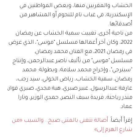
الخشاب والمقربين منها، وبعض المواطنين في
الإسكندرية، في غياب تام للنجوم أو المشاهير من
أصدقائها.
من ناحية أخرى، تغيبت سمية الخشاب عن رمضان
2022، وكان آخر أعمالها مسلسل "موسى"، الذي عرض
في رمضان 2021، مع الفنان محمد رمضان.
مسلسل "موسى" من تأليف ناصر عبدالرحمن، وإنتاج
"سينرجي"، وإخراج محمد سلامة، وبطولة: محمد
رمضان، سمية الخشاب، رياض الخولي، سيد رجب،
عارفة عبدالرسول، عبير صبري، هبة مجدي، صبري فواز،
منذر رياحنة، فريدة سيف النصر، حمدي الوزير، وتارا
عماد.
إقرأ أيضاً:
أصالة تتغنى بالمثنى صبح.. والسبب «من
شارع الهرم إلى»