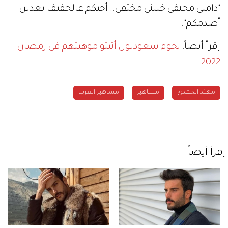
"دامني مختفي خليني مختفي.. أجيكم عالخفيف بعدين
أصدمكم".
إقرأ أيضاً:
نجوم سعوديون أثبتو موهبتهم في رمضان
2022
مهند الحمدي
مشاهير
مشاهير العرب
إقرأ أيضاً