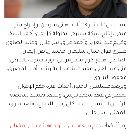
مسلسل "الاختيار 3" تأليف هاني سرحان، وإخراج بيتر
ميمي، إنتاج شركة سينرجي بطولة كل من: أحمد السقا
وكريم عبد العزيز وأحمد عز وياسر جلال، وخالد الصاوي،
صبري فواز، جمال سليمان، محمد رياض، إيمان
العاصي، هيدي كرم، سمر مرسى، نور محمود، خالد زكى،
منى عبد الغنى، مفيد عاشور، نادية رشاد، أمير المصري،
محمود البزاوي.
ويرصد مسلسل الاختيار، أحداث فترة حكم الإخوان
لمصر في عهد محمد مرسي، وشهد تجسيد شخصية
الرئيس السيسي عندما كان وزيرا للدفاع، ويلعب دوره
الممثل ياسر جلال.
إقرأ أيضاً:
نجوم سعوديون أثبتو موهبتهم في رمضان