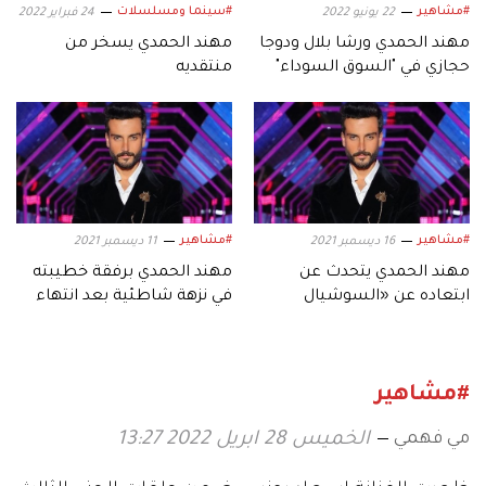
#مشاهير
#سينما ومسلسلات
22 يونيو 2022
24 فبراير 2022
مهند الحمدي ورشا بلال ودوجا
مهند الحمدي يسخر من
حجازي في "السوق السوداء"
منتقديه
#مشاهير
#مشاهير
16 ديسمبر 2021
11 ديسمبر 2021
مهند الحمدي يتحدث عن
مهند الحمدي برفقة خطيبته
ابتعاده عن «السوشيال
في نزهة شاطئية بعد انتهاء
ميديا».. وخطيبته تغازله
خلافهما
#مشاهير
مي فهمي
الخميس 28 ابريل 2022 13:27