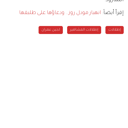
الشارود.
إقرأ أيضاً:
انهيار مودل روز.. ودعاؤها على طليقها
إطلالات
إطلالات المشاهير
لجين عمران