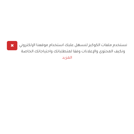
✖
نستخدم ملفات الكوكيز لنسهل عليك استخدام موقعنا الإلكتروني
ونكيف المحتوى والإعلانات وفقا لمتطلباتك واحتياجاتك الخاصة
المزيد
حملوا تطبيق
زهرة الخليج