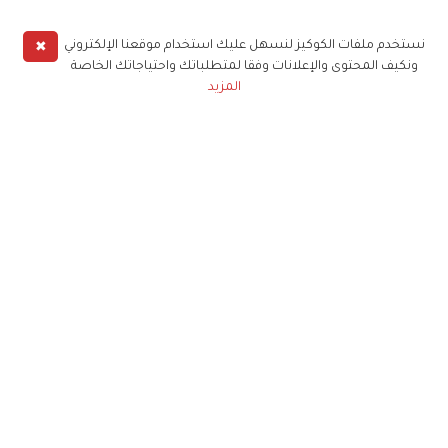
✖
نستخدم ملفات الكوكيز لنسهل عليك استخدام موقعنا الإلكتروني
ونكيف المحتوى والإعلانات وفقا لمتطلباتك واحتياجاتك الخاصة
المزيد
حملوا تطبيق
زهرة الخليج
الاشتراك للحصول على ملخص أسبوعي على بريدك
الإلكتروني