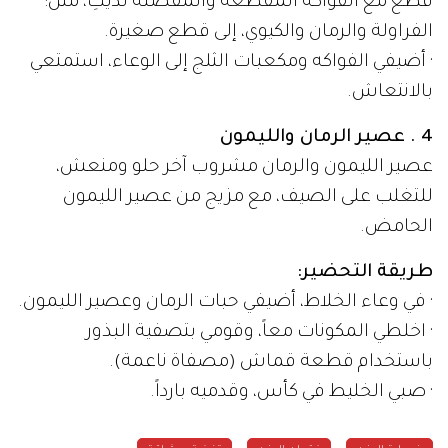
قطع مع الفواكه المقطعة والمفضلة لديكِ، مثل:
الفراولة والرمان والكيوي، إلى قطع صغيرة.
· أضيفي الفواكه ومكعبات الثلج إلى الوعاء، استمتعي
بالانتعاش.
4 . عصير الرمان والليمون
عصير الليمون والرمان مشروب آخر حلو ومنعش،
للتغلب على الصيف، مع مزيج من عصير الليمون
الحامض.
طريقة التحضير:
· في وعاء الخلاط، أضيفي حبات الرمان وعصير الليمون.
· اخلطي المكونات معاً، وقومي بتصفية البذور
باستخدام قطعة قماش (مصفاة ناعمة).
· صبي الخليط في كأس، وقدميه بارداً.