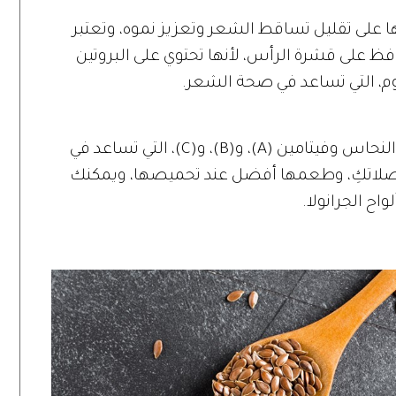
ا على تقليل تساقط الشعر وتعزيز نموه، وتعتبر
حافظ على قشرة الرأس، لأنها تحتوي على البروتين
يوم، التي تساعد في صحة الشعر.
تمتلئ بذور اليقطين بالزنك والسيلينيوم والنحاس وفيتامين (A)، و(B)، و(C)، التي تساعد في
خصلاتكِ، وطعمها أفضل عند تحميصها، ويمكنك
اح الجرانولا.