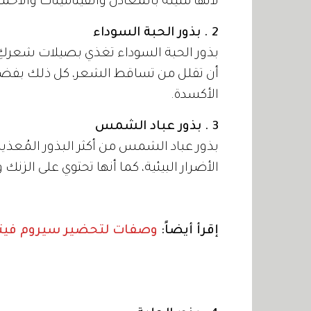
لأنها مليئة بالمعادن والفيتامينات والأحم
2 . بذور الحبة السوداء
بذور الحبة السوداء تغذي بصيلات شعرك
أن تقلل من تساقط الشعر، كل ذلك بف
الأكسدة.
3 . بذور عباد الشمس
بذور عباد الشمس من أكثر البذور المُعذية
الأضرار البيئية، كما أنها تحتوي على الزنك وأحماض أوميغا 3 الده
إقرأ أيضاً:
وصفات لتحضير سيروم فيتا