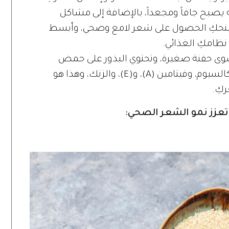
 يصبح جافاً ومجعداً، بالإضافة إلى مشاكل
 يمنحكِ الحصول على شعر لامع وصحي، وأبسط
نظامكِ الغذائي.
 سوى حفنة صغيرة، وتحتوي البذور على حمض
الأوليك، والبروتين، والحديد، والبيوتين، والكالسيوم، وفيتامين (A)، و(E)، والزنك، وهذا هو
كِ.
ي تعزز نمو الشعر الصحي: