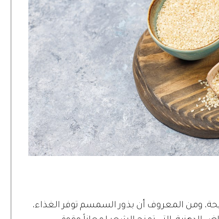
حة، ومن المعروف أن بذور السمسم توفر الغذاء،