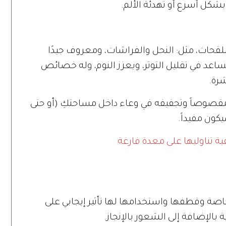
شكل أسرع أو تهدئة الألم.
قحات، مثل: النحل والفراشات، ومعروف جيدًا
، ويساعد في تقليل التوتر، ويعزز النوم، وله خصائص
رة.
 مقصوصاً وتجفيفه في وعاء داخل مساحتكِ (أو حتى
ون مفيداً.
ة تناوليها على معدة فارغة
صة وقطفها واستخدامها لها تأثير إيجابي على
بالإضافة إلى الشعور بالإنجاز.