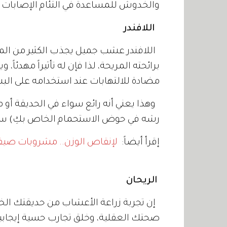
والخدوش للمساعدة في التئام الإصابات ب
اللافندر
اللافندر عشب جميل يجذب الكثير من المل
برائحته المريحة، لذا فإن له تأثيراً مهدئاً
مضادة للالتهابات عند استخدامه على البش
وهذا يعني أنه رائع سواء في الحديقة أو
رشه في حوض الاستحمام الخاص بكِ) سيك
إقرأ أيضاً:
لإنقاص الوزن.. مشروبات صيفي
الريحان
إن تجربة زراعة الأعشاب من حديقتك الخا
صحتك العقلية، وخلق تجارب حسية إيجابية 